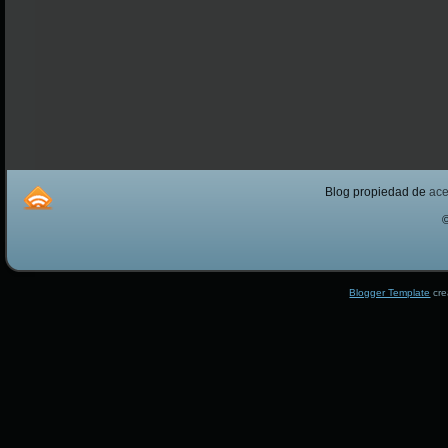
Blog propiedad de
ac
Blogger Template
cre