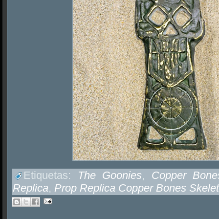
Etiquetas:
The Goonies
,
Copper Bone
Replica
,
Prop Replica Copper Bones Skele