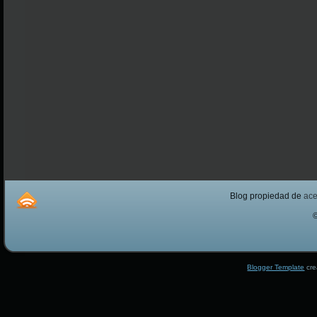
Blog propiedad de
ac
Blogger Template
cre