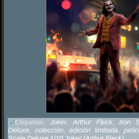
Etiquetas:
Joker
,
Arthur Fleck
,
Iron S
Deluxe
,
colección
,
edición limitada
,
pelíc
Scale Deluxe 1/10 Joker (Arthur Fleck)