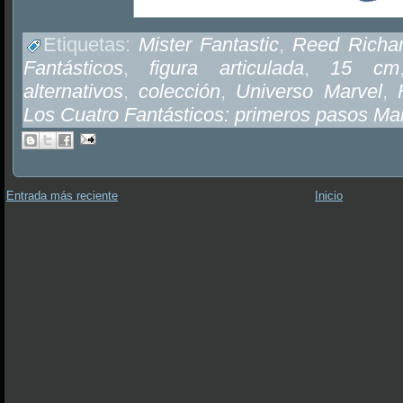
Etiquetas:
Mister Fantastic
,
Reed Richa
Fantásticos
,
figura articulada
,
15 cm
alternativos
,
colección
,
Universo Marvel
,
Los Cuatro Fantásticos: primeros pasos Ma
Entrada más reciente
Inicio