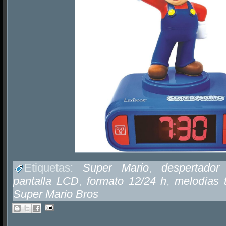
Etiquetas:
Super Mario
,
despertador 
pantalla LCD
,
formato 12/24 h
,
melodías 
Super Mario Bros