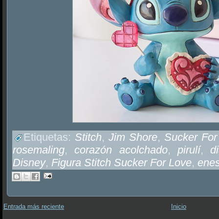
Etiquetas:
Stitch
,
Jim Shore
,
Sucker For
rosemaling
,
corazón acolchado
,
pirulí
,
d
Disney
,
Figura Stitch Sucker For Love
,
ene
Entrada más reciente
Inicio