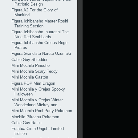
Patriotic Design
Figura A2 For the Glory of
Mankind
Figura Ichibansho Master Roshi
Training Section
Figura Ichibansho Inuarashi The
Nine Red Scabbards...
Figura Ichibansho Crocus Roger
Pirates
Figura Grandista Naruto Uzumaki
Cable Guy Shredder
Mini Mochila Pinocho
Mini Mochila Scary Teddy
Mini Mochila Gastón
Figura POP Mim Dragón
Mini Mochila y Orejas Spooky
Halloween
Mini Mochila y Orejas Winter
Wonderland Mickey and...
Mini Mochila Pool Party Pokemon
Mochila Pikachu Pokemon
Cable Guy Rafiki
Estatua Cirith Ungol - Limited
Edition