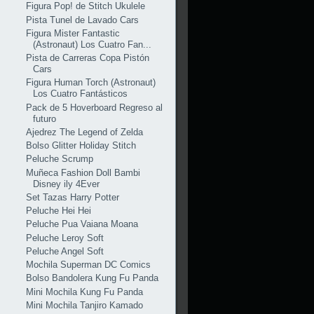
Figura Pop! de Stitch Ukulele
Pista Tunel de Lavado Cars
Figura Mister Fantastic
(Astronaut) Los Cuatro Fan...
Pista de Carreras Copa Pistón
Cars
Figura Human Torch (Astronaut)
Los Cuatro Fantásticos
Pack de 5 Hoverboard Regreso al
futuro
Ajedrez The Legend of Zelda
Bolso Glitter Holiday Stitch
Peluche Scrump
Muñeca Fashion Doll Bambi
Disney ily 4Ever
Set Tazas Harry Potter
Peluche Hei Hei
Peluche Pua Vaiana Moana
Peluche Leroy Soft
Peluche Angel Soft
Mochila Superman DC Comics
Bolso Bandolera Kung Fu Panda
Mini Mochila Kung Fu Panda
Mini Mochila Tanjiro Kamado