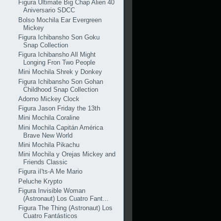
Figura Ultimate Big Chap Alien 40
Aniversario SDCC
Bolso Mochila Ear Evergreen
Mickey
Figura Ichibansho Son Goku
Snap Collection
Figura Ichibansho All Might
Longing Fron Two People
Mini Mochila Shrek y Donkey
Figura Ichibansho Son Gohan
Childhood Snap Collection
Adorno Mickey Clock
Figura Jason Friday the 13th
Mini Mochila Coraline
Mini Mochila Capitán América
Brave New World
Mini Mochila Pikachu
Mini Mochila y Orejas Mickey and
Friends Classic
Figura iI'ts-A Me Mario
Peluche Krypto
Figura Invisible Woman
(Astronaut) Los Cuatro Fant...
Figura The Thing (Astronaut) Los
Cuatro Fantásticos