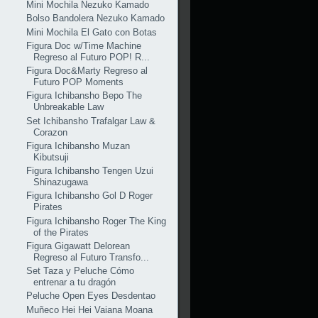
Mini Mochila Nezuko Kamado
Bolso Bandolera Nezuko Kamado
Mini Mochila El Gato con Botas
Figura Doc w/Time Machine
Regreso al Futuro POP! R...
Figura Doc&Marty Regreso al
Futuro POP Moments
Figura Ichibansho Bepo The
Unbreakable Law
Set Ichibansho Trafalgar Law &
Corazon
Figura Ichibansho Muzan
Kibutsuji
Figura Ichibansho Tengen Uzui
Shinazugawa
Figura Ichibansho Gol D Roger
Pirates
Figura Ichibansho Roger The King
of the Pirates
Figura Gigawatt Delorean
Regreso al Futuro Transfo...
Set Taza y Peluche Cómo
entrenar a tu dragón
Peluche Open Eyes Desdentao
Muñeco Hei Hei Vaiana Moana