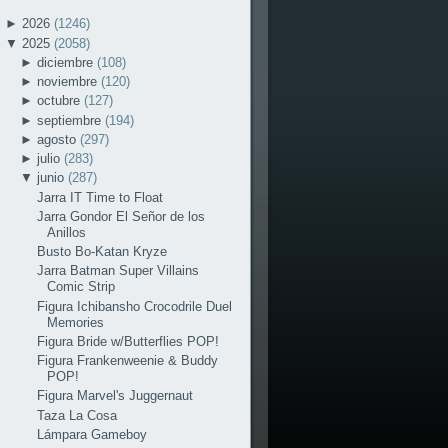
►
2026
(1246)
▼
2025
(2058)
►
diciembre
(108)
►
noviembre
(120)
►
octubre
(127)
►
septiembre
(194)
►
agosto
(297)
►
julio
(283)
▼
junio
(287)
Jarra IT Time to Float
Jarra Gondor El Señor de los
Anillos
Busto Bo-Katan Kryze
Jarra Batman Super Villains
Comic Strip
Figura Ichibansho Crocodrile Duel
Memories
Figura Bride w/Butterflies POP!
Figura Frankenweenie & Buddy
POP!
Figura Marvel's Juggernaut
Taza La Cosa
Lámpara Gameboy