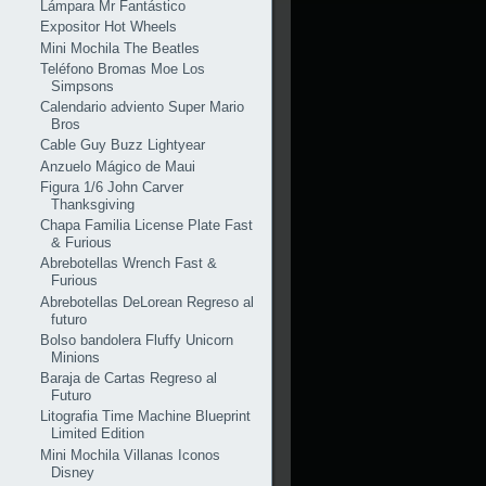
Lámpara Mr Fantástico
Expositor Hot Wheels
Mini Mochila The Beatles
Teléfono Bromas Moe Los
Simpsons
Calendario adviento Super Mario
Bros
Cable Guy Buzz Lightyear
Anzuelo Mágico de Maui
Figura 1/6 John Carver
Thanksgiving
Chapa Familia License Plate Fast
& Furious
Abrebotellas Wrench Fast &
Furious
Abrebotellas DeLorean Regreso al
futuro
Bolso bandolera Fluffy Unicorn
Minions
Baraja de Cartas Regreso al
Futuro
Litografia Time Machine Blueprint
Limited Edition
Mini Mochila Villanas Iconos
Disney