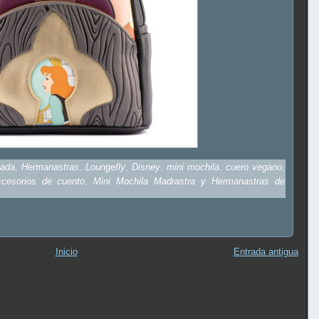
vada
,
Hermanastras
,
Loungefly
,
Disney
,
mini mochila
,
cuero vegano
,
ccesorios de cuento
,
Mini Mochila Madrastra y Hermanastras de
Inicio
Entrada antigua