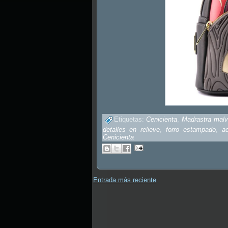
Etiquetas:
Cenicienta
,
Madrastra mal
detalles en relieve
,
forro estampado
,
a
Cenicienta
Entrada más reciente