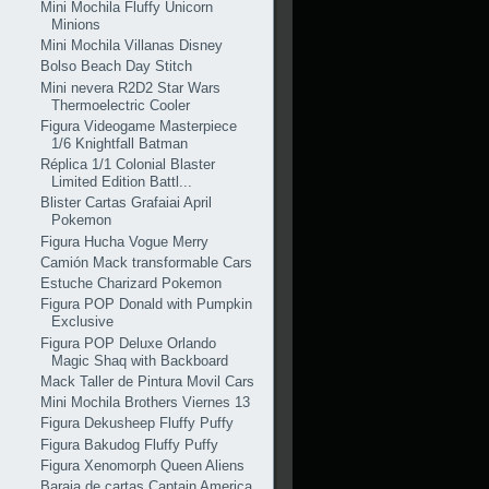
Mini Mochila Fluffy Unicorn
Minions
Mini Mochila Villanas Disney
Bolso Beach Day Stitch
Mini nevera R2D2 Star Wars
Thermoelectric Cooler
Figura Videogame Masterpiece
1/6 Knightfall Batman
Réplica 1/1 Colonial Blaster
Limited Edition Battl...
Blister Cartas Grafaiai April
Pokemon
Figura Hucha Vogue Merry
Camión Mack transformable Cars
Estuche Charizard Pokemon
Figura POP Donald with Pumpkin
Exclusive
Figura POP Deluxe Orlando
Magic Shaq with Backboard
Mack Taller de Pintura Movil Cars
Mini Mochila Brothers Viernes 13
Figura Dekusheep Fluffy Puffy
Figura Bakudog Fluffy Puffy
Figura Xenomorph Queen Aliens
Baraja de cartas Captain America