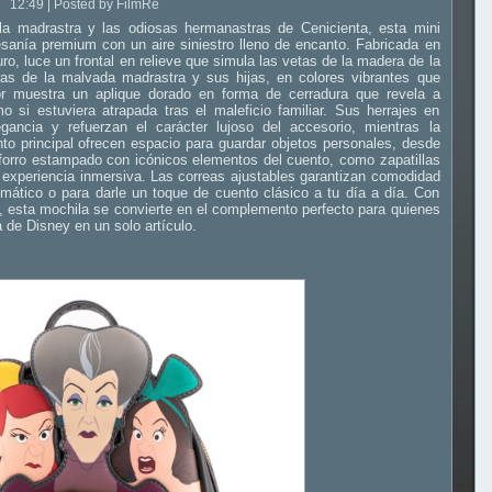
12:49 | Posted by FilmRe
la madrastra y las odiosas hermanastras de Cenicienta, esta mini
anía premium con un aire siniestro lleno de encanto. Fabricada en
ro, luce un frontal en relieve que simula las vetas de la madera de la
as de la malvada madrastra y sus hijas, en colores vibrantes que
ior muestra un aplique dorado en forma de cerradura que revela a
o si estuviera atrapada tras el maleficio familiar. Sus herrajes en
ancia y refuerzan el carácter lujoso del accesorio, mientras la
nto principal ofrecen espacio para guardar objetos personales, desde
 el forro estampado con icónicos elementos del cuento, como zapatillas
 la experiencia inmersiva. Las correas ajustables garantizan comodidad
ático o para darle un toque de cuento clásico a tu día a día. Con
 esta mochila se convierte en el complemento perfecto para quienes
a de Disney en un solo artículo.