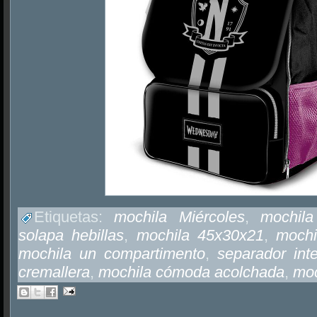
Etiquetas:
mochila Miércoles
,
mochil
solapa hebillas
,
mochila 45x30x21
,
mochi
mochila un compartimento
,
separador int
cremallera
,
mochila cómoda acolchada
,
moc