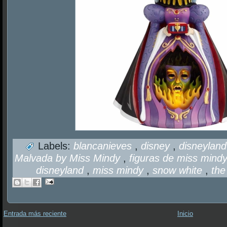
Labels:
blancanieves
,
disney
,
disneylan
Malvada by Miss Mindy
,
figuras de miss mind
disneyland
,
miss mindy
,
snow white
,
the
Entrada más reciente
Inicio