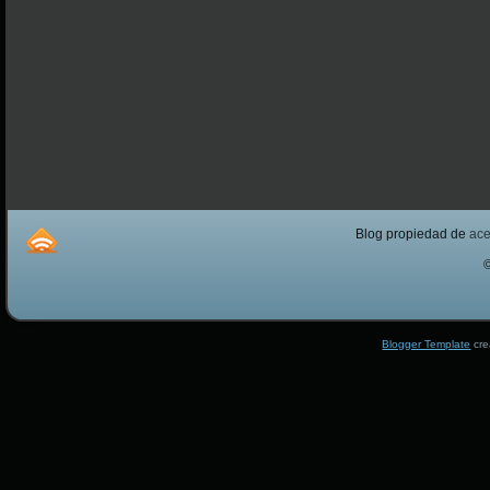
Blog propiedad de
ac
Blogger Template
cre