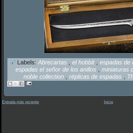
Labels:
Abrecartas
,
el hobbit
,
espadas de 
espadas el señor de los anillos
,
miniaturas
noble collection
,
réplicas de espadas
,
T
Entrada más reciente
Inicio