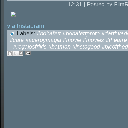
12:31 | Posted by Film
via Instagram
Labels:
#bobafett #bobafettproto #darthvad
#cafe #aceroymagia #movie #movies #theatre #
#regalosfrikis #batman #instagood #picofthe