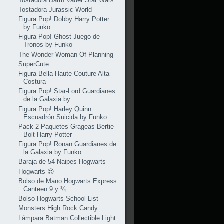
Tostadora Darth Vader Star Wars
Tostadora Jurassic World
Figura Pop! Dobby Harry Potter
by Funko
Figura Pop! Ghost Juego de
Tronos by Funko
The Wonder Woman Of Planning
SuperCute
Figura Bella Haute Couture Alta
Costura
Figura Pop! Star-Lord Guardianes
de la Galaxia by ...
Figura Pop! Harley Quinn
Escuadrón Suicida by Funko
Pack 2 Paquetes Grageas Bertie
Bolt Harry Potter
Figura Pop! Ronan Guardianes de
la Galaxia by Funko
Baraja de 54 Naipes Hogwarts
Hogwarts 😍
Bolso de Mano Hogwarts Express
Canteen 9 y ¾
Bolso Hogwarts School List
Monsters High Rock Candy
Lámpara Batman Collectible Light