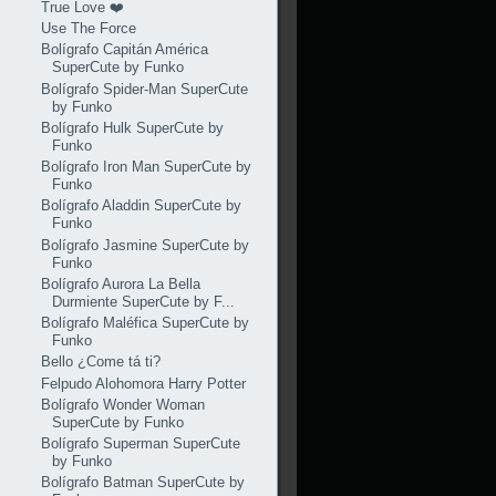
True Love ❤️
Use The Force
Bolígrafo Capitán América
SuperCute by Funko
Bolígrafo Spider-Man SuperCute
by Funko
Bolígrafo Hulk SuperCute by
Funko
Bolígrafo Iron Man SuperCute by
Funko
Bolígrafo Aladdin SuperCute by
Funko
Bolígrafo Jasmine SuperCute by
Funko
Bolígrafo Aurora La Bella
Durmiente SuperCute by F...
Bolígrafo Maléfica SuperCute by
Funko
Bello ¿Come tá ti?
Felpudo Alohomora Harry Potter
Bolígrafo Wonder Woman
SuperCute by Funko
Bolígrafo Superman SuperCute
by Funko
Bolígrafo Batman SuperCute by