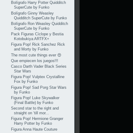
Bolígrafo Harry Potter Quidditch
SuperCute by Funko
Bolígrafo Ginny Weasley
Quidditch SuperCute by Funko
Bolígrafo Ron Weasley Quidditch
SuperCute by Funko
Pack Figuras Cíclope y Bestia
Kotobukiya ARTFX+
Figura Pop! Rick Sanchez Rick
and Morty by Funko
The most cute things ever 😍
Que empiecen los juegos!!!
Casco Darth Vader Black Series
Star Wars
Figura Pop! Vulptex Crystalline
Fox by Funko
Figura Pop! Sad Porg Star Wars
by Funko
Figura Pop! Luke Skywalker
(Final Battle) by Funko
Second star to the right and
straight on ‘till mor...
Figura Pop! Hermione Granger
Harry Potter by Funko
Figura Anna Haute Couture