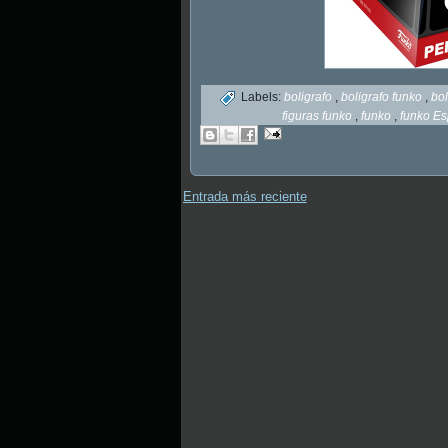
Labels:
boligrafo
,
boligrafo funko
,
bol
figuras funko
,
funko
,
funko E
Entrada más reciente