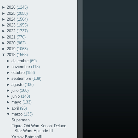
►
2026
(1245)
►
2025
(2058)
►
2024
(1564)
►
2023
(1955)
►
2022
(1737)
►
2021
(770)
►
2020
(962)
►
2019
(1063)
▼
2018
(1568)
►
diciembre
(69)
►
noviembre
(118)
►
octubre
(158)
►
septiembre
(139)
►
agosto
(106)
►
julio
(160)
►
junio
(148)
►
mayo
(133)
►
abril
(95)
▼
marzo
(133)
Superman
Figura Obi-Wan Kenobi Deluxe
Star Wars Episode III
Yo soy Batman!!!