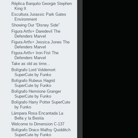
Réplica Barquito Georgie Stephen
King It
Escultura Jurassic Park Gates
Environment
Showing Our “Disney Side”
Figura Artfx+ Daredevil The
Defenders Marvel
Figura Artfx+ Jessica Jones The
Defenders Marvel
Figura Artfx+ Iron Fist The
Defenders Marvel
Take as old as time...
Bolígrafo Lord Voldemort
SuperCute by Funko
Bolígrafo Rubeus Hagrid
SuperCute by Funko
Bolígrafo Hermione Granger
SuperCute by Funko
Bolígrafo Harry Potter SuperCute
by Funko
Lámpara Rosa Encantada La
Bella y la Bestia
Welcome to Dimension C-137
Bolígrafo Draco Malfoy Quidditch
SuperCute by Funko