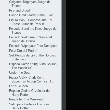
Colgante Targaryen Juego de
Tronos
Fire and Blood
Casco Gold Leader Rebel Pilot
Figura Pop! Dilophosaurus Ed
Chase Jurassic Park b...
Felpudo Bend the Knee Juego de
Tronos
Felpudo Welcome to Winterfell
Juego de Tronos
Felpudo Wipe your Feet Deadpool
Feliz Día del Padre!
Set Puntos de Libro The Horcrux
Collection
Espada Dardo Sting Bilbo Bolsón
The Hobbit UC
Under the Sea
Figura Artfx+ Clark Kent
Superman Action Comics: T...
Let^s Brunch
Espada Godric Gryffindor de
Harry Potter
Ready for The Weekend
Sello para Galletas Escudos
Harry Potter