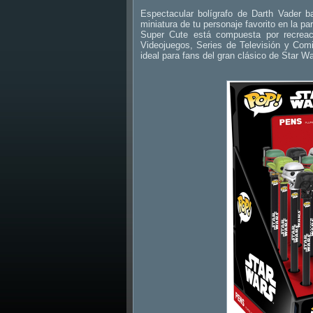
Espectacular bolígrafo de Darth Vader b
miniatura de tu personaje favorito en la p
Super Cute está compuesta por recreac
Videojuegos, Series de Televisión y Comi
ideal para fans del gran clásico de Star