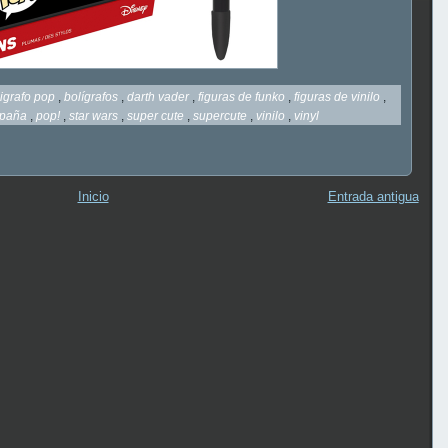
igrafo pop
,
bolígrafos
,
darth vader
,
figuras de funko
,
figuras de vinilo
,
spaña
,
pop!
,
star wars
,
super cute
,
supercute
,
vinilo
,
vinyl
Inicio
Entrada antigua