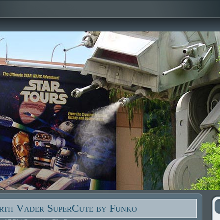
rth Vader SuperCute by Funko