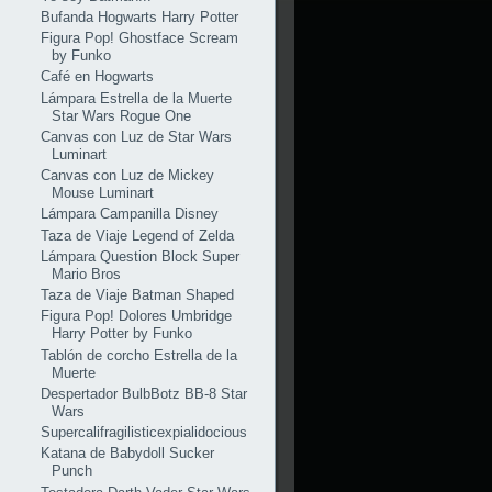
Bufanda Hogwarts Harry Potter
Figura Pop! Ghostface Scream
by Funko
Café en Hogwarts
Lámpara Estrella de la Muerte
Star Wars Rogue One
Canvas con Luz de Star Wars
Luminart
Canvas con Luz de Mickey
Mouse Luminart
Lámpara Campanilla Disney
Taza de Viaje Legend of Zelda
Lámpara Question Block Super
Mario Bros
Taza de Viaje Batman Shaped
Figura Pop! Dolores Umbridge
Harry Potter by Funko
Tablón de corcho Estrella de la
Muerte
Despertador BulbBotz BB-8 Star
Wars
Supercalifragilisticexpialidocious
Katana de Babydoll Sucker
Punch