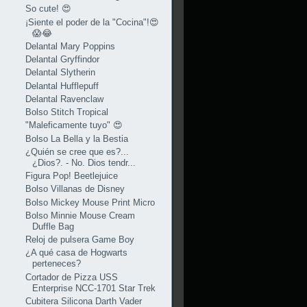
So cute! 😍
¡Siente el poder de la "Cocina"!😍
😱😂
Delantal Mary Poppins
Delantal Gryffindor
Delantal Slytherin
Delantal Hufflepuff
Delantal Ravenclaw
Bolso Stitch Tropical
"Maleficamente tuyo" 😍
Bolso La Bella y la Bestia
¿Quién se cree que es?...
¿Dios?. - No. Dios tendr...
Figura Pop! Beetlejuice
Bolso Villanas de Disney
Bolso Mickey Mouse Print Micro
Bolso Minnie Mouse Cream
Duffle Bag
Reloj de pulsera Game Boy
¿A qué casa de Hogwarts
perteneces?
Cortador de Pizza USS
Enterprise NCC-1701 Star Trek
Cubitera Silicona Darth Vader