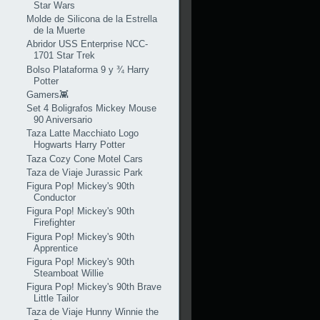
Star Wars
Molde de Silicona de la Estrella
de la Muerte
Abridor USS Enterprise NCC-
1701 Star Trek
Bolso Plataforma 9 y ¾ Harry
Potter
Gamers👾
Set 4 Boligrafos Mickey Mouse
90 Aniversario
Taza Latte Macchiato Logo
Hogwarts Harry Potter
Taza Cozy Cone Motel Cars
Taza de Viaje Jurassic Park
Figura Pop! Mickey's 90th
Conductor
Figura Pop! Mickey's 90th
Firefighter
Figura Pop! Mickey's 90th
Apprentice
Figura Pop! Mickey's 90th
Steamboat Willie
Figura Pop! Mickey's 90th Brave
Little Tailor
Taza de Viaje Hunny Winnie the