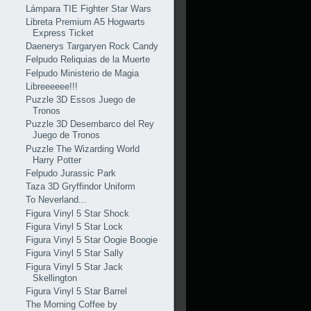
Lámpara TIE Fighter Star Wars
Libreta Premium A5 Hogwarts
Express Ticket
Daenerys Targaryen Rock Candy
Felpudo Reliquias de la Muerte
Felpudo Ministerio de Magia
Libreeeeee!!!
Puzzle 3D Essos Juego de
Tronos
Puzzle 3D Desembarco del Rey
Juego de Tronos
Puzzle The Wizarding World
Harry Potter
Felpudo Jurassic Park
Taza 3D Gryffindor Uniform
To Neverland...
Figura Vinyl 5 Star Shock
Figura Vinyl 5 Star Lock
Figura Vinyl 5 Star Oogie Boogie
Figura Vinyl 5 Star Sally
Figura Vinyl 5 Star Jack
Skellington
Figura Vinyl 5 Star Barrel
The Morning Coffee by