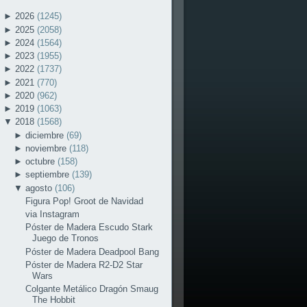
►
2026
(1245)
►
2025
(2058)
►
2024
(1564)
►
2023
(1955)
►
2022
(1737)
►
2021
(770)
►
2020
(962)
►
2019
(1063)
▼
2018
(1568)
►
diciembre
(69)
►
noviembre
(118)
►
octubre
(158)
►
septiembre
(139)
▼
agosto
(106)
Figura Pop! Groot de Navidad
via Instagram
Póster de Madera Escudo Stark
Juego de Tronos
Póster de Madera Deadpool Bang
Póster de Madera R2-D2 Star
Wars
Colgante Metálico Dragón Smaug
The Hobbit