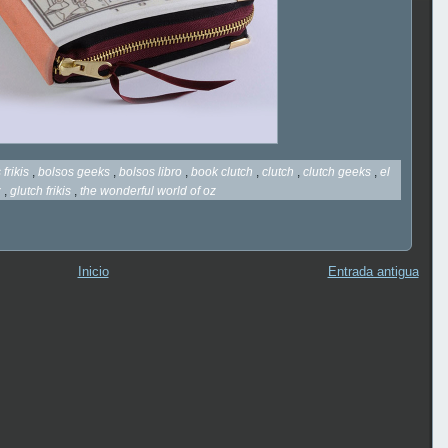
 frikis
,
bolsos geeks
,
bolsos libro
,
book clutch
,
clutch
,
clutch geeks
,
el
z
,
glutch frikis
,
the wonderful world of oz
Inicio
Entrada antigua