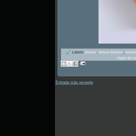
Labels:
bolsos
,
bolsos fashion
,
bolsos
mago de o
Entrada más reciente