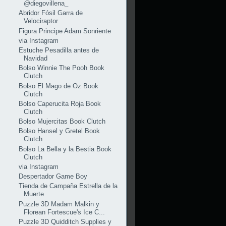
@diegovillena_
Abridor Fósil Garra de
Velociraptor
Figura Principe Adam Sonriente
via Instagram
Estuche Pesadilla antes de
Navidad
Bolso Winnie The Pooh Book
Clutch
Bolso El Mago de Oz Book
Clutch
Bolso Caperucita Roja Book
Clutch
Bolso Mujercitas Book Clutch
Bolso Hansel y Gretel Book
Clutch
Bolso La Bella y la Bestia Book
Clutch
via Instagram
Despertador Game Boy
Tienda de Campaña Estrella de la
Muerte
Puzzle 3D Madam Malkin y
Florean Fortescue's Ice C...
Puzzle 3D Quidditch Supplies y