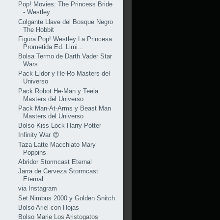
Pop! Movies: The Princess Bride
- Westley
Colgante Llave del Bosque Negro
The Hobbit
Figura Pop! Westley La Princesa
Prometida Ed. Limi...
Bolsa Termo de Darth Vader Star
Wars
Pack Eldor y He-Ro Masters del
Universo
Pack Robot He-Man y Teela
Masters del Universo
Pack Man-At-Arms y Beast Man
Masters del Universo
Bolso Kiss Lock Harry Potter
Infinity War 😍
Taza Latte Macchiato Mary
Poppins
Abridor Stormcast Eternal
Jarra de Cerveza Stormcast
Eternal
via Instagram
Set Nimbus 2000 y Golden Snitch
Bolso Ariel con Hojas
Bolso Marie Los Aristogatos