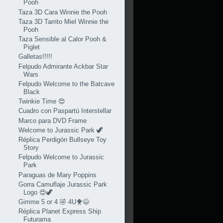
Pooh
Taza 3D Cara Winnie the Pooh
Taza 3D Tarrito Miel Winnie the
Pooh
Taza Sensible al Calor Pooh &
Piglet
Galletas!!!!!
Felpudo Admirante Ackbar Star
Wars
Felpudo Welcome to the Batcave
Black
Twinkie Time 😍
Cuadro con Paspartú Interstellar
Marco para DVD Frame
Welcome to Jurassic Park 🦖
Réplica Perdigón Bullseye Toy
Story
Felpudo Welcome to Jurassic
Park
Paraguas de Mary Poppins
Gorra Camuflaje Jurassic Park
Logo 😍🦖
Gimme 5 or 4 🤣 4U🐥😉
Réplica Planet Express Ship
Futurama