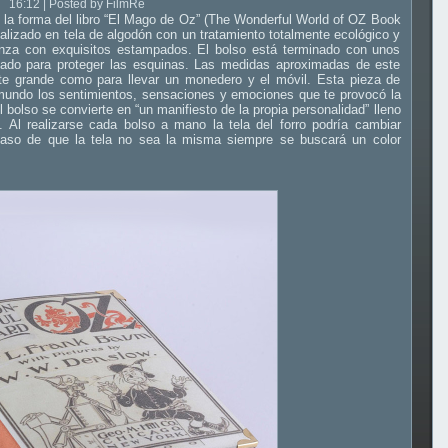
16:12 | Posted by FilmRe
 la forma del libro “El Mago de Oz” (The Wonderful World of OZ Book
alizado en tela de algodón con un tratamiento totalmente ecológico y
enza con exquisitos estampados. El bolso está terminado con unos
eado para proteger las esquinas. Las medidas aproximadas de este
te grande como para llevar un monedero y el móvil. Esta pieza de
mundo los sentimientos, sensaciones y emociones que te provocó la
El bolso se convierte en “un manifiesto de la propia personalidad” lleno
d. Al realizarse cada bolso a mano la tela del forro podría cambiar
 caso de que la tela no sea la misma siempre se buscará un color