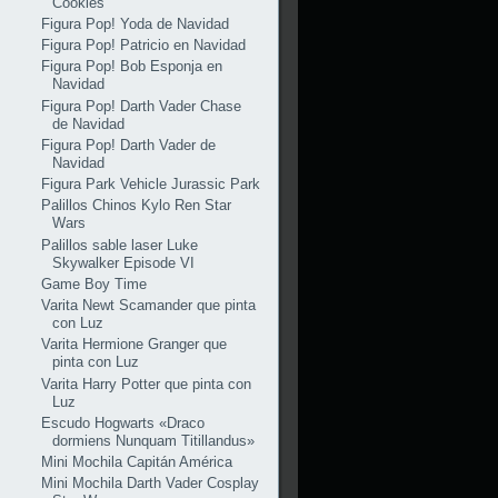
Cookies
Figura Pop! Yoda de Navidad
Figura Pop! Patricio en Navidad
Figura Pop! Bob Esponja en
Navidad
Figura Pop! Darth Vader Chase
de Navidad
Figura Pop! Darth Vader de
Navidad
Figura Park Vehicle Jurassic Park
Palillos Chinos Kylo Ren Star
Wars
Palillos sable laser Luke
Skywalker Episode VI
Game Boy Time
Varita Newt Scamander que pinta
con Luz
Varita Hermione Granger que
pinta con Luz
Varita Harry Potter que pinta con
Luz
Escudo Hogwarts «Draco
dormiens Nunquam Titillandus»
Mini Mochila Capitán América
Mini Mochila Darth Vader Cosplay