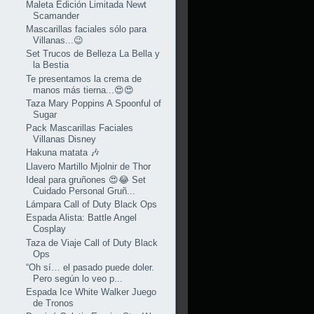
Maleta Edición Limitada Newt
Scamander
Mascarillas faciales sólo para
Villanas...😉
Set Trucos de Belleza La Bella y
la Bestia
Te presentamos la crema de
manos más tierna...😍😍
Taza Mary Poppins A Spoonful of
Sugar
Pack Mascarillas Faciales
Villanas Disney
Hakuna matata 🎶
Llavero Martillo Mjolnir de Thor
Ideal para gruñones 😍😂 Set
Cuidado Personal Gruñ...
Lámpara Call of Duty Black Ops
Espada Alista: Battle Angel
Cosplay
Taza de Viaje Call of Duty Black
Ops
“Oh sí… el pasado puede doler.
Pero según lo veo p...
Espada Ice White Walker Juego
de Tronos