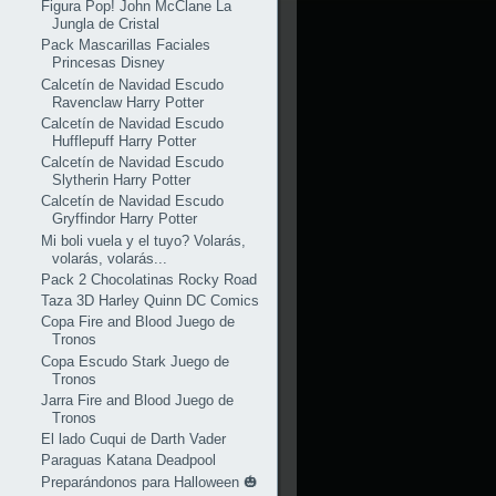
Figura Pop! John McClane La
Jungla de Cristal
Pack Mascarillas Faciales
Princesas Disney
Calcetín de Navidad Escudo
Ravenclaw Harry Potter
Calcetín de Navidad Escudo
Hufflepuff Harry Potter
Calcetín de Navidad Escudo
Slytherin Harry Potter
Calcetín de Navidad Escudo
Gryffindor Harry Potter
Mi boli vuela y el tuyo? Volarás,
volarás, volarás...
Pack 2 Chocolatinas Rocky Road
Taza 3D Harley Quinn DC Comics
Copa Fire and Blood Juego de
Tronos
Copa Escudo Stark Juego de
Tronos
Jarra Fire and Blood Juego de
Tronos
El lado Cuqui de Darth Vader
Paraguas Katana Deadpool
Preparándonos para Halloween 🎃