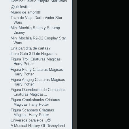
Dominó Galatic Empire Star Wars
¡Qué festín!
Muero de amor!!!!!
Taza de Viaje Darth Vader Star
Wars
Mini Mochila Stitch y Scrump
Disney
Mini Mochila R2-D2 Cosplay Star
Wars
Una partidita de cartas?
Libro Guía 3-D de Hogwarts
Figura Troll Criaturas Mágicas
Harry Potter
Figura Fluffy Criaturas Mágicas
Harry Potter
Figura Aragog Criaturas Mágicas
Harry Potter
Figura Duendecillo de Cornualles
Criaturas Mágicas...
Figura Crookshanks Criaturas
Mágicas Harry Potter
Figura Scabbers Criaturas
Mágicas Harry Potter
Universos paralelos...😍
A Musical History Of Disneyland