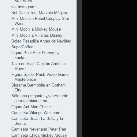
Star Wars
via Instagram
Set Diario Tom Marvolo Mágico
Mini Mochila Rebel Cosplay Star
Wars
Mini Mochila Mickey Mouse
Mini Mochila Villanas Disney
Bolso Pesadilla Antes de Navidad
SuperCoffee
Figura Pop! Ariel Disney by
Funko
Taza de Viaje Capitán América
Marvel
Figura Spider-Punk Video Game
Masterpiece
Diorama Batmobile en Gotham
City
Sólo una pregunta: ¿ya es tarde
para cambiar el no...
Figura Ant-Man Chase
Camiseta Vikings Welcome
Camiseta Beast La Bella y la
Bestia
Camiseta Neverland Peter Pan
Camiseta Chica Mickey Mouse