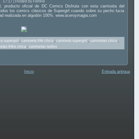
17:17 | Posted by FilmRe
l, producto oficial de DC Comics Disfruta con esta camiseta del
odos los comics clásicos de Supergirl cuando sobre su pecho lucia
idad realizada en algodón 100%. www.aceroymagia.com
ca supergirl
,
camiseta friki chica
,
camiseta supergirl
,
camisetas chica
,
etas frikis chica
,
camisetas ladies
Inicio
Entrada antigua