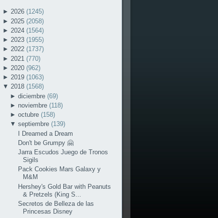
►
2026
(1245)
►
2025
(2058)
►
2024
(1564)
►
2023
(1955)
►
2022
(1737)
►
2021
(770)
►
2020
(962)
►
2019
(1063)
▼
2018
(1568)
►
diciembre
(69)
►
noviembre
(118)
►
octubre
(158)
▼
septiembre
(139)
I Dreamed a Dream
Don't be Grumpy 🤗
Jarra Escudos Juego de Tronos
Sigils
Pack Cookies Mars Galaxy y
M&M
Hershey's Gold Bar with Peanuts
& Pretzels (King S...
Secretos de Belleza de las
Princesas Disney