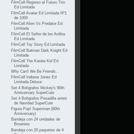
FilmCell Regreso al Futuro Trio
Ed Limitada
FilmCell Avatar Ed Limitada Nº1
de 1000
FilmCell Alien Vs Predator Ed
Limitada
FilmCell El Señor de los Anillos
Ed Limitada
FilmCell Toy Story Ed Limitada
FilmCell Batman Dark Knight Ed
Limitada
FilmCell The Karate Kid Ed
Limitada
Why Can't We Be Friends...
FilmCell Indiana Jones Ed
Limitada Deluxe
Set 4 Bolígrafos Mickey's 90th
Anniversary SuperCute
Set 4 Bolígrafos Pesadilla antes
de Navidad SuperCute
Figura Pop! Superman (80th
Anniversary)
Bandeja con 24 unidades de
Brownies
Bandeja con 20 paquetes de 4