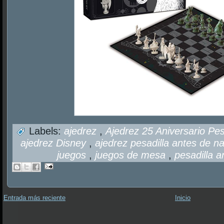
Labels:
ajedrez
,
Ajedrez 25 Aniversario Pe
ajedrez Disney
,
ajedrez pesadilla antes de n
juegos
,
juegos de mesa
,
pesadilla 
Entrada más reciente
Inicio