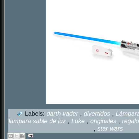
Labels:
darth vader
,
divertidos
,
Lámpar
lampara sable de luz
,
Luke
,
originales
,
regal
,
star wars