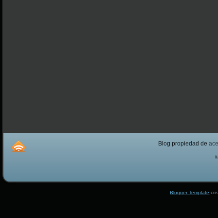
Blog propiedad de
ac
Blogger Template
cre