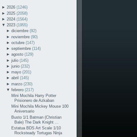
►
2026
(1246)
►
2025
(2058)
►
2024
(1564)
▼
2023
(1955)
►
diciembre
(92)
►
noviembre
(90)
►
octubre
(147)
►
septiembre
(114)
►
agosto
(129)
►
julio
(145)
►
junio
(232)
►
mayo
(201)
►
abril
(145)
►
marzo
(230)
▼
febrero
(217)
Mini Mochila Harry Potter
Prisionero de Azkaban
Mini Mochila Mickey Mouse 100
Aniversario
Busto 1/1 Batman (Christian
Bale) The Dark Knight ...
Estatua BDS Art Scale 1/10
Rocksteady Tortugas Ninja