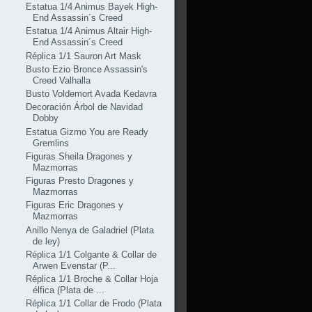
Estatua 1/4 Animus Bayek High-
End Assassin´s Creed
Estatua 1/4 Animus Altair High-
End Assassin´s Creed
Réplica 1/1 Sauron Art Mask
Busto Ezio Bronce Assassin's
Creed Valhalla
Busto Voldemort Avada Kedavra
Decoración Árbol de Navidad
Dobby
Estatua Gizmo You are Ready
Gremlins
Figuras Sheila Dragones y
Mazmorras
Figuras Presto Dragones y
Mazmorras
Figuras Eric Dragones y
Mazmorras
Anillo Nenya de Galadriel (Plata
de ley)
Réplica 1/1 Colgante & Collar de
Arwen Evenstar (P...
Réplica 1/1 Broche & Collar Hoja
élfica (Plata de ...
Réplica 1/1 Collar de Frodo (Plata