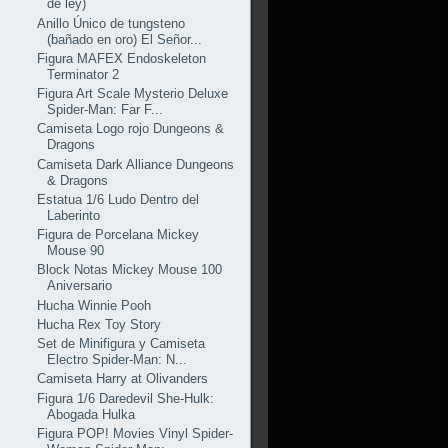
de ley)
Anillo Único de tungsteno
(bañado en oro) El Señor...
Figura MAFEX Endoskeleton
Terminator 2
Figura Art Scale Mysterio Deluxe
Spider-Man: Far F...
Camiseta Logo rojo Dungeons &
Dragons
Camiseta Dark Alliance Dungeons
& Dragons
Estatua 1/6 Ludo Dentro del
Laberinto
Figura de Porcelana Mickey
Mouse 90
Block Notas Mickey Mouse 100
Aniversario
Hucha Winnie Pooh
Hucha Rex Toy Story
Set de Minifigura y Camiseta
Electro Spider-Man: N...
Camiseta Harry at Olivanders
Figura 1/6 Daredevil She-Hulk:
Abogada Hulka
Figura POP! Movies Vinyl Spider-