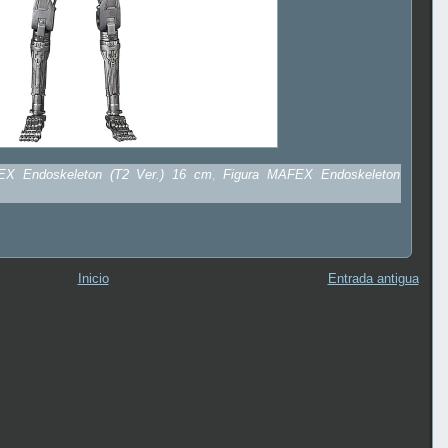
EX Endoskeleton (T2 Ver.) 16 cm
,
Figura MAFEX Endoskeleton
Inicio
Entrada antigua