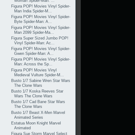
Woman Spider-Man: ...
Figura POP! Movies Vinyl Spider-
Man India Spider-M...
Figura POP! Movies Vinyl Spider-
Byte Spider-Man: A...
Figura POP! Movies Vinyl Spider-
Man 2099 Spider-Ma...
Figura Super Sized Jumbo POP!
Vinyl Spider-Man: Ac...
Figura POP! Movies Vinyl Spider-
Gwen Spider-Man: A...
Figura POP! Movies Vinyl Spider-
Man: Across the Sp...
Figura POP! Movies Vinyl
Medieval Vulture Spider-M...
Busto 1/7 Sabine Wren Star Wars
The Clone Wars
Busto 1/7 Koska Reeves Star
Wars The Clone Wars
Busto 1/7 Cad Bane Star Wars
The Clone Wars
Busto 1/7 Beast X-Men Marvel
Animated Series
Estatua Moon Knight Marvel
Animated
Figura Sue Storm Marvel Select