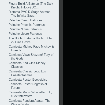
Figura Build A Batman (The Dark
Knight Trilogy) DC...
Diorama PVC D-Stage Antman
The Infinity Saga
Peluche Ciervo Patronus
Peluche Phoenix Patronus
Peluche Nutria Patronus
Peluche Liebre Patronus
The Hobbit Estatua Hobbit Hole
22 Pine Grove
Camiseta Mickey Face Mickey &
Friends
Camiseta Vows Shazam! Fury of
the Gods
Camiseta Bad Girls Disney
Classics
Camiseta Classic Logo Los
Cazafantasmas
Camiseta Poster Beetlejuice
Camiseta Poster Regreso al
Futuro
Camiseta Moon Silhouette E.T.,
el extraterrestre
Camiseta Pandora Avatar: The
Way of Water