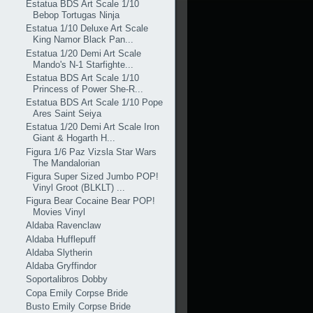
Estatua BDS Art Scale 1/10
Bebop Tortugas Ninja
Estatua 1/10 Deluxe Art Scale
King Namor Black Pan...
Estatua 1/20 Demi Art Scale
Mando's N-1 Starfighte...
Estatua BDS Art Scale 1/10
Princess of Power She-R...
Estatua BDS Art Scale 1/10 Pope
Ares Saint Seiya
Estatua 1/20 Demi Art Scale Iron
Giant & Hogarth H...
Figura 1/6 Paz Vizsla Star Wars
The Mandalorian
Figura Super Sized Jumbo POP!
Vinyl Groot (BLKLT) ...
Figura Bear Cocaine Bear POP!
Movies Vinyl
Aldaba Ravenclaw
Aldaba Hufflepuff
Aldaba Slytherin
Aldaba Gryffindor
Soportalibros Dobby
Copa Emily Corpse Bride
Busto Emily Corpse Bride