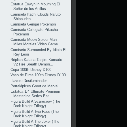
Estatua Éowyn in Mourning El
Señor de los Anillos
Camiseta Itachi Clouds Naruto
Shippuden
Camiseta Gengar Pokemon
Camiseta Collegiate Pikachu
Pokemon
Camiseta Meow Spider-Man
Miles Morales Video Game
Camiseta Surrounded By Idiots El
Rey León
Réplica Katana Tanjiro Kamado
V2 Fire Breath Demon...
Copa 100th Disney D100
Vaso de Pinta 100th Disney D100
Llavero Desiluminador
Portalápices Groot de Marvel
Estatua 1/4 Ultimate Premium
Masterline Series Bat...
Figura Build A Scarecrow (The
Dark Knight Trilogy)...
Figura Build A Two-Face (The
Dark Knight Trilogy) ...
Figura Build A The Joker (The
Dark Knight Trilogy)...