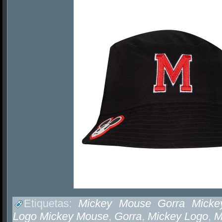
Etiquetas:
Mickey Mouse Gorra Micke
Logo Mickey Mouse
,
Gorra
,
Mickey Logo
,
M