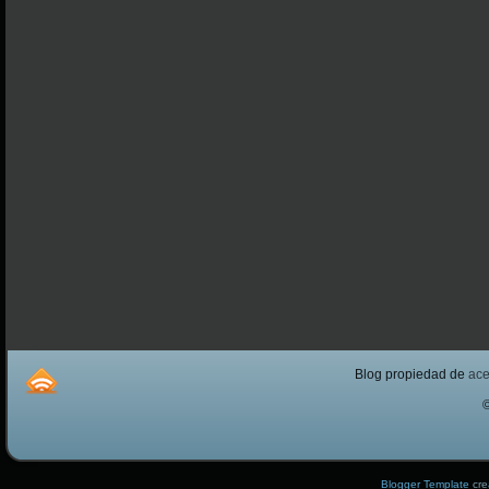
Blog propiedad de
ac
Blogger Template
cre