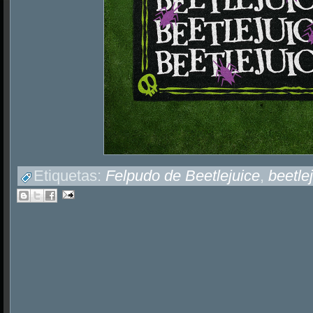
Etiquetas:
Felpudo de Beetlejuice
,
beetle