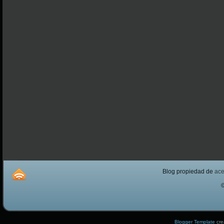
Blog propiedad de
ac
Blogger Template
cre