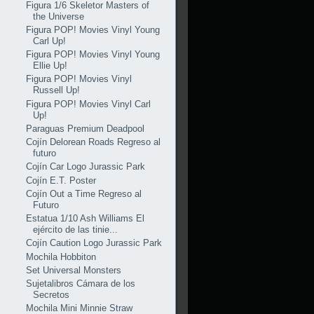
Figura 1/6 Skeletor Masters of
the Universe
Figura POP! Movies Vinyl Young
Carl Up!
Figura POP! Movies Vinyl Young
Ellie Up!
Figura POP! Movies Vinyl
Russell Up!
Figura POP! Movies Vinyl Carl
Up!
Paraguas Premium Deadpool
Cojín Delorean Roads Regreso al
futuro
Cojín Car Logo Jurassic Park
Cojín E.T. Poster
Cojín Out a Time Regreso al
Futuro
Estatua 1/10 Ash Williams El
ejército de las tinie...
Cojín Caution Logo Jurassic Park
Mochila Hobbiton
Set Universal Monsters
Sujetalibros Cámara de los
Secretos
Mochila Mini Minnie Straw