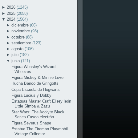
►
2026
(1245)
►
2025
(2058)
▼
2024
(1564)
►
diciembre
(66)
►
noviembre
(98)
►
octubre
(88)
►
septiembre
(123)
►
agosto
(106)
►
julio
(182)
▼
junio
(121)
Figura Weasley's Wizard
Wheezes
Figura Mickey & Minnie Love
Hucha Banco de Gringotts
Copa Escuela de Hogwarts
Figura Lucius y Dobby
Estatuas Master Craft El rey león
Little Simba & Zazu
Star Wars: The Acolyte Black
Series Casco electrón...
Figura Severus Snape
Estatua The Fireman Playmobil
Vintage Collector