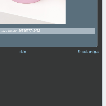
,
taza barbie
,
5056577741452
Inicio
Entrada antigua