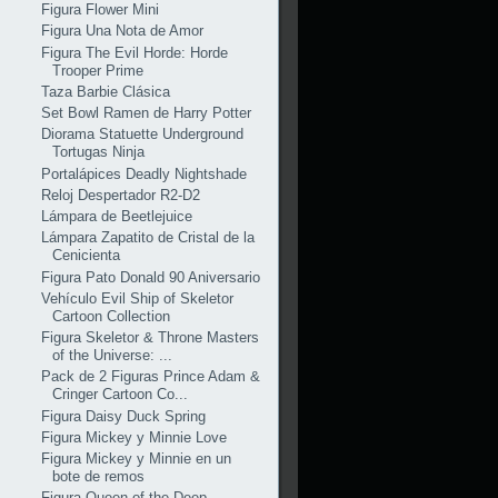
Figura Flower Mini
Figura Una Nota de Amor
Figura The Evil Horde: Horde
Trooper Prime
Taza Barbie Clásica
Set Bowl Ramen de Harry Potter
Diorama Statuette Underground
Tortugas Ninja
Portalápices Deadly Nightshade
Reloj Despertador R2-D2
Lámpara de Beetlejuice
Lámpara Zapatito de Cristal de la
Cenicienta
Figura Pato Donald 90 Aniversario
Vehículo Evil Ship of Skeletor
Cartoon Collection
Figura Skeletor & Throne Masters
of the Universe: ...
Pack de 2 Figuras Prince Adam &
Cringer Cartoon Co...
Figura Daisy Duck Spring
Figura Mickey y Minnie Love
Figura Mickey y Minnie en un
bote de remos
Figura Queen of the Deep