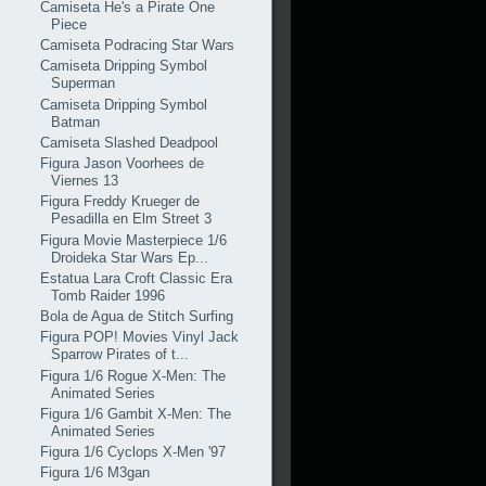
Camiseta He's a Pirate One
Piece
Camiseta Podracing Star Wars
Camiseta Dripping Symbol
Superman
Camiseta Dripping Symbol
Batman
Camiseta Slashed Deadpool
Figura Jason Voorhees de
Viernes 13
Figura Freddy Krueger de
Pesadilla en Elm Street 3
Figura Movie Masterpiece 1/6
Droideka Star Wars Ep...
Estatua Lara Croft Classic Era
Tomb Raider 1996
Bola de Agua de Stitch Surfing
Figura POP! Movies Vinyl Jack
Sparrow Pirates of t...
Figura 1/6 Rogue X-Men: The
Animated Series
Figura 1/6 Gambit X-Men: The
Animated Series
Figura 1/6 Cyclops X-Men '97
Figura 1/6 M3gan