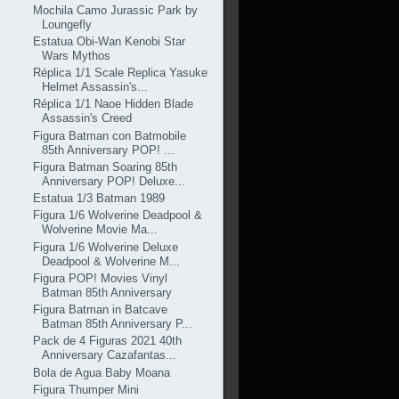
Mochila Camo Jurassic Park by
Loungefly
Estatua Obi-Wan Kenobi Star
Wars Mythos
Réplica 1/1 Scale Replica Yasuke
Helmet Assassin's...
Réplica 1/1 Naoe Hidden Blade
Assassin's Creed
Figura Batman con Batmobile
85th Anniversary POP! ...
Figura Batman Soaring 85th
Anniversary POP! Deluxe...
Estatua 1/3 Batman 1989
Figura 1/6 Wolverine Deadpool &
Wolverine Movie Ma...
Figura 1/6 Wolverine Deluxe
Deadpool & Wolverine M...
Figura POP! Movies Vinyl
Batman 85th Anniversary
Figura Batman in Batcave
Batman 85th Anniversary P...
Pack de 4 Figuras 2021 40th
Anniversary Cazafantas...
Bola de Agua Baby Moana
Figura Thumper Mini