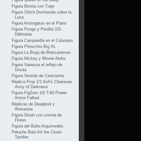
Figura Bestia con Traje
Figura Stitch Durmiendo sobre la
Luna
Figura Aristogatos en el Piano
Figura Pongo y Perdita 101
Dálmatas
Figura Campanilla en el Columpio
Figura Pinocchio Big XL
Figura La Bruja de Blancanieves
Figura Mickey y Minnie Aloha
Figura Vanessa el reflejo de
Úrsula
Figura Vestido de Cenicienta
Réplica Prop 1/1 Ash's Chainsaw
Army of Darkness
Figura FigZero 1/6 T-60 Power
Armor Fallout
Réplicas de Deadpool y
Wolverine
Figura Dinah con corona de
Flores
Figura del Búho Arquímedes
Peluche Roto Art the Clown
Terrifier