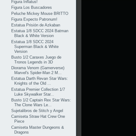
Figura Inflatus!
Figura Los Buscadores
Peluche Mickey Mouse BRITTO
Figura Expecto Patronum!
Estatua Prisión de Azkaban
Estatua 1/8 SDCC 2024 Batman
Black & White Version
Estatua 1/8 SDCC 2024
Superman Black & White
Version
Busto 1/2 Caraxes Juego de
Tronos Legends in 3D
Diorama Venom (Gamerverse)
Marvel's Spider-Man 2 M...
Estatua Darth Revan Star Wars:
Knights of the Old ...
Estatua Premier Collection 1/7
Luke Skywalker Star...
Busto 1/2 Captain Rex Star Wars:
The Clone Wars Le...
Sujetalibros de Stitch y Angel
Camiseta Straw Hat Crew One
Piece
Camiseta Master Dungeons &
Dragons