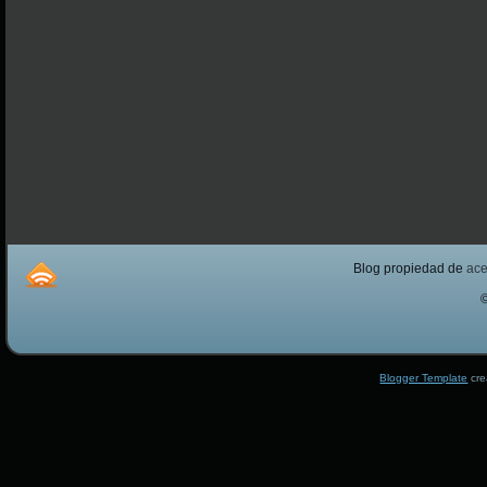
Blog propiedad de
ac
Blogger Template
cre