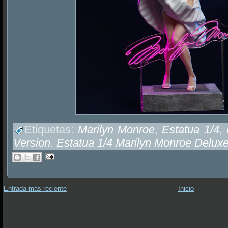
Etiquetas:
Marilyn Monroe
,
Estatua 1/4
,
Version
,
Estatua 1/4 Marilyn Monroe Deluxe
Entrada más reciente
Inicio