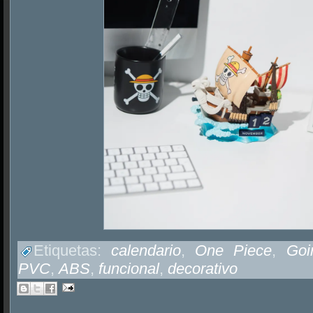
Etiquetas:
calendario
,
One Piece
,
Goi
PVC
,
ABS
,
funcional
,
decorativo