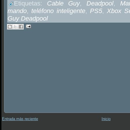
Etiquetas:
Cable Guy
,
Deadpool
,
Mar
mando
,
teléfono inteligente
,
PS5
,
Xbox Se
Guy Deadpool
Entrada más reciente
Inicio