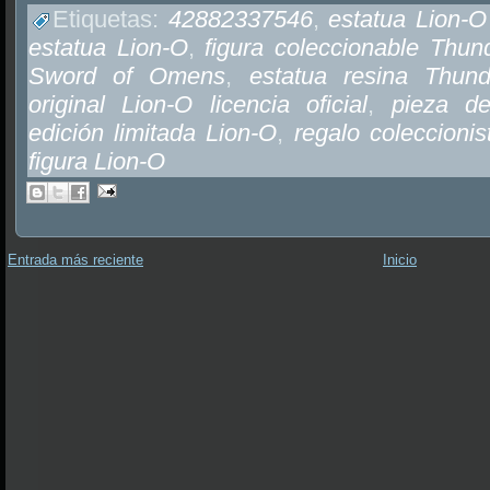
Etiquetas:
42882337546
,
estatua Lion-
estatua Lion-O
,
figura coleccionable Thun
Sword of Omens
,
estatua resina Thun
original Lion-O licencia oficial
,
pieza de
edición limitada Lion-O
,
regalo coleccioni
figura Lion-O
Entrada más reciente
Inicio