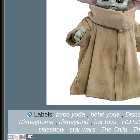
Labels:
bebe yoda
,
bebé yoda
,
Disn
Disneyhome
,
disneyland
,
hot toys
,
HOT9
sideshow
,
star wars
,
The Child
,
Th