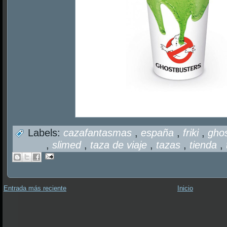
Labels:
cazafantasmas
,
españa
,
friki
,
gho
,
slimed
,
taza de viaje
,
tazas
,
tienda
,
Entrada más reciente
Inicio