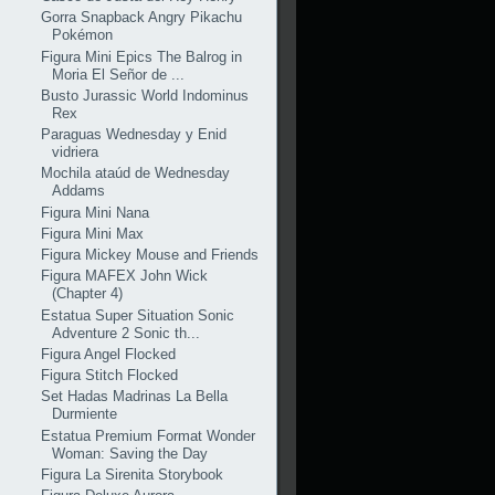
Gorra Snapback Angry Pikachu
Pokémon
Figura Mini Epics The Balrog in
Moria El Señor de ...
Busto Jurassic World Indominus
Rex
Paraguas Wednesday y Enid
vidriera
Mochila ataúd de Wednesday
Addams
Figura Mini Nana
Figura Mini Max
Figura Mickey Mouse and Friends
Figura MAFEX John Wick
(Chapter 4)
Estatua Super Situation Sonic
Adventure 2 Sonic th...
Figura Angel Flocked
Figura Stitch Flocked
Set Hadas Madrinas La Bella
Durmiente
Estatua Premium Format Wonder
Woman: Saving the Day
Figura La Sirenita Storybook