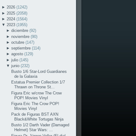
►
2026
(1242)
►
2025
(2058)
►
2024
(1564)
▼
2023
(1955)
►
diciembre
(92)
►
noviembre
(90)
►
octubre
(147)
►
septiembre
(114)
►
agosto
(129)
►
julio
(145)
▼
junio
(232)
Busto 1/6 Star-Lord Guardianes
de la Galaxia
Estatua Premier Collection 1/7
Thrawn on Throne St...
Figura Eric w/crow The Crow
POP! Movies Vinyl
Figura Eric The Crow POP!
Movies Vinyl
Pack de Figuras BST AXN
Black&White Tortugas Ninja
Busto 1/2 Darth Vader (Damaged
Helmet) Star Wars: ...
Figura Dr. Jürgen Voller (El dial