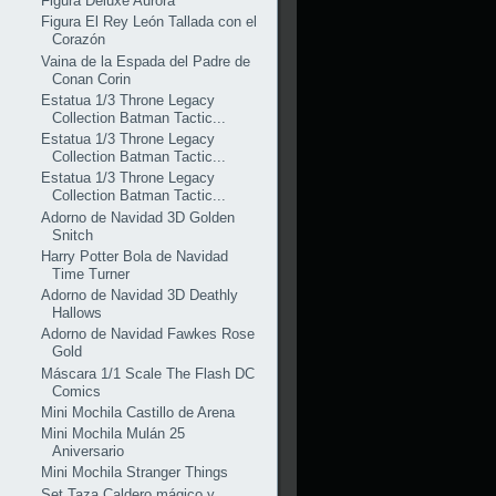
Figura Deluxe Aurora
Figura El Rey León Tallada con el
Corazón
Vaina de la Espada del Padre de
Conan Corin
Estatua 1/3 Throne Legacy
Collection Batman Tactic...
Estatua 1/3 Throne Legacy
Collection Batman Tactic...
Estatua 1/3 Throne Legacy
Collection Batman Tactic...
Adorno de Navidad 3D Golden
Snitch
Harry Potter Bola de Navidad
Time Turner
Adorno de Navidad 3D Deathly
Hallows
Adorno de Navidad Fawkes Rose
Gold
Máscara 1/1 Scale The Flash DC
Comics
Mini Mochila Castillo de Arena
Mini Mochila Mulán 25
Aniversario
Mini Mochila Stranger Things
Set Taza Caldero mágico y