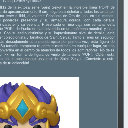
17:22 | Posted by FilmRe
kki de la exitosa serie 'Saint Seiya' en la increíble línea 'POP!' de
ura de aproximadamente 9 cm, llega para deleitar a todos los amantes
na tener a Ikki, el valiente Caballero de Oro de Leo, en tus manos.
su poderosa presencia y su armadura dorada, con cada detalle
u carácter y su esencia. Presentada en una caja con ventana, esta
erie 'POP!' de Funko se ha convertido en un fenómeno mundial, y esta
. Con su estilo distintivo y su impresionante nivel de detalle, esta
r coleccionista y fanático de 'Saint Seiya'. Tanto si eres un seguidor
ás descubriendo este mundo épico por primera vez, esta figura de
. Su tamaño compacto te permite mostrarla en cualquier lugar, ya sea
e convertirá en el centro de atención de todos los admiradores. No dejes
 Ikki en forma de figura de vinilo de la serie 'POP!'. Obtén esta
te en el apasionante universo de 'Saint Seiya'. ¡Convierte a este
a de tu colección!