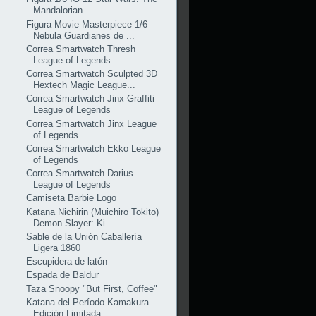
Mandalorian
Figura Movie Masterpiece 1/6
Nebula Guardianes de ...
Correa Smartwatch Thresh
League of Legends
Correa Smartwatch Sculpted 3D
Hextech Magic League...
Correa Smartwatch Jinx Graffiti
League of Legends
Correa Smartwatch Jinx League
of Legends
Correa Smartwatch Ekko League
of Legends
Correa Smartwatch Darius
League of Legends
Camiseta Barbie Logo
Katana Nichirin (Muichiro Tokito)
Demon Slayer: Ki...
Sable de la Unión Caballería
Ligera 1860
Escupidera de latón
Espada de Baldur
Taza Snoopy "But First, Coffee"
Katana del Período Kamakura
Edición Limitada