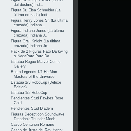
del destino) Ind...
Figura Dr. Elsa Schneider (La
última cruzada) Indi...
Figura Henry Jones Sr. (La última
cruzada) Indiana...
Figura Indiana Jones (La última
cruzada) Indiana J...
Figura Grail Knight (La última
cruzada) Indiana Jo...
Pack de 2 Figuras Pato Darkwing
& NegaPato Pato Da...
Estatua Rogue Marvel Comic
Gallery
Busto Legends 1/1 He-Man
Masters of the Universe
Estatua 1/3 RoboCop (Deluxe
Edition)
Estatua 1/3 RoboCop
Pendientes Stud Fawkes Rose
Gold
Pendientes Stud Diadem
Figuras Decepticon Soundwave
Dreadnok Thunder Mach...
Casco Centurión Romano
Casco de Justa del Rey Henry