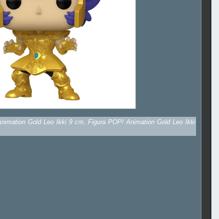
Animation Gold Leo Ikki 9 cm
,
Figura POP! Animation Gold Leo Ikki