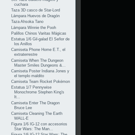
cuchara
Taza 3D casco de Star-Lord
Lámpara Huevos de Dragón
Taza Ahsoka Tano
Lámpara Winnie the Pooh
Palillos Chinos Varitas Mágicas
Estatua 1/6 Gil-galad El Señor de
los Anillos
Camiseta Phone Home E.T., el
extraterrestre
Camiseta When The Dungeon
Master Smiles Dungeons &...
Camiseta Poster Indiana Jones y
el templo maldito
Camiseta Team Rocket Pokémon
Estatua 1/7 Pennywise
Monochrome Stephen King's
It...
Camiseta Enter The Dragon
Bruce Lee
Camiseta Cleaning The Earth
WALL-E
Figura 1/6 IG-12 con accesorios
Star Wars: The Man...
Figura 1/6 IG-12 Star Wars: The