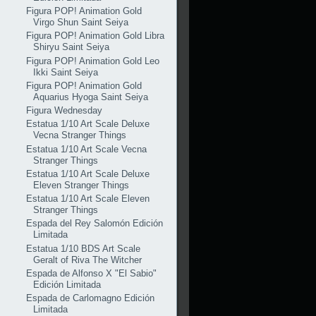
Figura POP! Animation Gold
Virgo Shun Saint Seiya
Figura POP! Animation Gold Libra
Shiryu Saint Seiya
Figura POP! Animation Gold Leo
Ikki Saint Seiya
Figura POP! Animation Gold
Aquarius Hyoga Saint Seiya
Figura Wednesday
Estatua 1/10 Art Scale Deluxe
Vecna Stranger Things
Estatua 1/10 Art Scale Vecna
Stranger Things
Estatua 1/10 Art Scale Deluxe
Eleven Stranger Things
Estatua 1/10 Art Scale Eleven
Stranger Things
Espada del Rey Salomón Edición
Limitada
Estatua 1/10 BDS Art Scale
Geralt of Riva The Witcher
Espada de Alfonso X "El Sabio"
Edición Limitada
Espada de Carlomagno Edición
Limitada