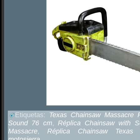
Etiquetas:
Texas Chainsaw Massacre R
Sound 76 cm
,
Réplica Chainsaw with 
Massacre
,
Réplica Chainsaw Texas 
motosierra