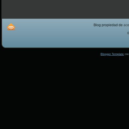
Blog propiedad de
ac
Blogger Template
cre