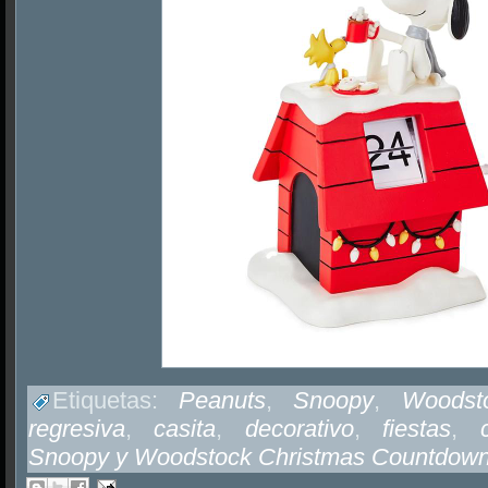
Etiquetas:
Peanuts
,
Snoopy
,
Woodst
regresiva
,
casita
,
decorativo
,
fiestas
,
Snoopy y Woodstock Christmas Countdow