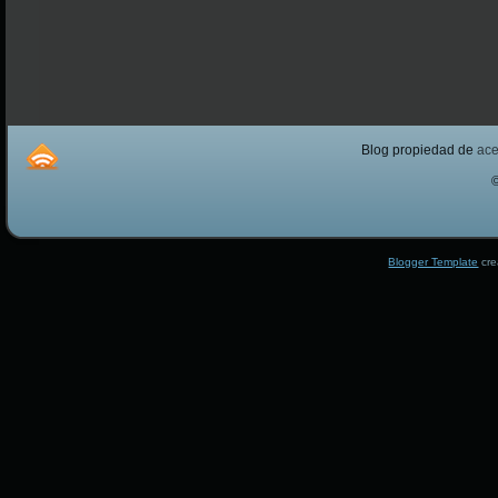
Blog propiedad de
ac
Blogger Template
cre