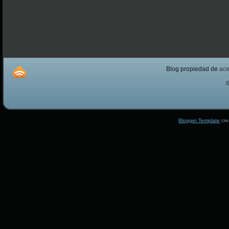
Blog propiedad de
ac
Blogger Template
cre