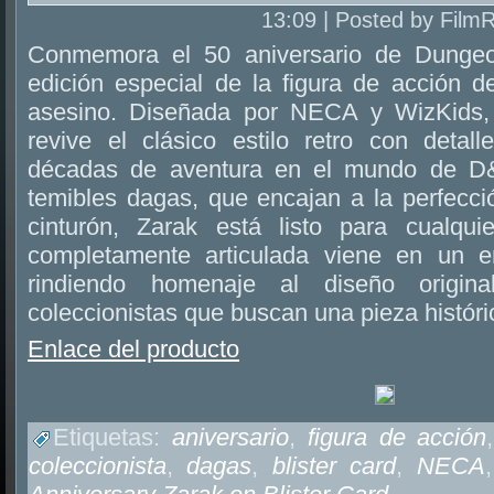
13:09 | Posted by Film
Conmemora el 50 aniversario de Dunge
edición especial de la figura de acción d
asesino. Diseñada por NECA y WizKids,
revive el clásico estilo retro con detal
décadas de aventura en el mundo de D
temibles dagas, que encajan a la perfecci
cinturón, Zarak está listo para cualquie
completamente articulada viene en un em
rindiendo homenaje al diseño origina
coleccionistas que buscan una pieza históric
Enlace del producto
Etiquetas:
aniversario
,
figura de acción
coleccionista
,
dagas
,
blister card
,
NECA