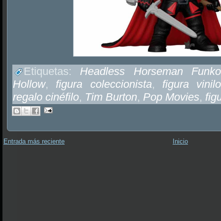
Etiquetas:
Headless Horseman Funk
Hollow
,
figura coleccionista
,
figura vinil
regalo cinéfilo
,
Tim Burton
,
Pop Movies
,
fig
Entrada más reciente
Inicio