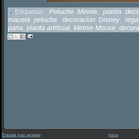
Etiquetas:
Peluche Minnie
,
planta deco
maceta peluche
,
decoración Disney
,
rega
pana
,
planta artificial
,
Minnie Mouse
,
decora
Entrada más reciente
Inicio