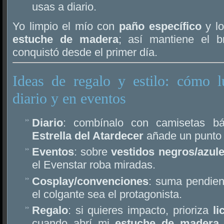
usas a diario.
Yo limpio el mío con
paño específico
y lo
estuche de madera
; así mantiene el b
conquistó desde el primer día.
Ideas de regalo y estilo: cómo l
diario y en eventos
Diario
: combínalo con camisetas bá
Estrella del Atardecer
añade un punto r
Eventos
: sobre
vestidos negros/azul
el Evenstar roba miradas.
Cosplay/convenciones
: suma pendien
el colgante sea el protagonista.
Regalo
: si quieres impacto, prioriza
li
cuando abrí mi
estuche de madera