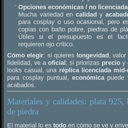
Opciones económicas / no licenciad
Mucha variedad en
calidad
y
acabad
para cosplay o uso ocasional, pero e
copias con baño pobre, piedras de plást
Útiles si el presupuesto es el fac
requieren ojo crítico.
Cómo elegir
: si quieres
longevidad
, valo
fidelidad, ve a
oficial
; si priorizas
precio
y 
looks casual, una
réplica licenciada mid
para cosplay puntual,
económica
puede v
acabados.
Materiales y calidades: plata 925, 
de piedra
El material lo es
todo
en cómo se ve y envej