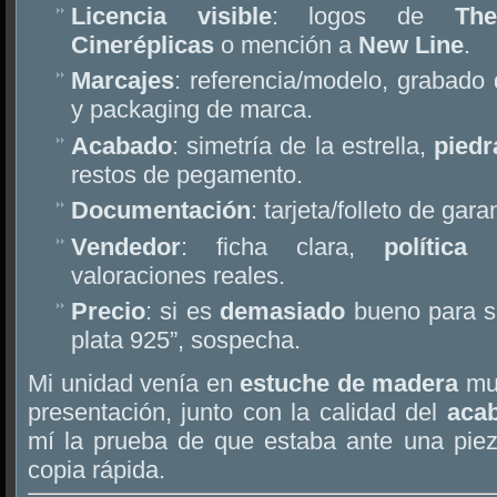
Licencia visible
: logos de
Th
Cineréplicas
o mención a
New Line
.
Marcajes
: referencia/modelo, grabado
y packaging de marca.
Acabado
: simetría de la estrella,
piedr
restos de pegamento.
Documentación
: tarjeta/folleto de gara
Vendedor
: ficha clara,
política
valoraciones reales.
Precio
: si es
demasiado
bueno para se
plata 925”, sospecha.
Mi unidad venía en
estuche de madera
muy
presentación, junto con la calidad del
aca
mí la prueba de que estaba ante una pi
copia rápida.