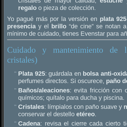
cristales de mayor calidad,
estuche
y
regalo
o pieza de colección.
Yo pagué más por la versión en
plata 925
presencia
y el
brillo
“de cine” se notan a
mínimo de cuidado, tienes Evenstar para añ
Cuidado y mantenimiento de l
cristales)
Plata 925
: guárdala en
bolsa anti-oxi
perfumes directos. Si oscurece,
paño d
Baños/aleaciones
: evita fricción con
químicos; quítalo para ducha y piscina.
Cristales
: límpialos con paño suave y
n
conservar el destello
etéreo
.
Cadena
: revisa el cierre cada cierto 