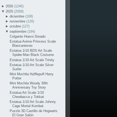
►
2026
(1240)
▼
2025
(2058)
►
diciembre
(108)
►
noviembre
(120)
►
octubre
(127)
▼
septiembre
(194)
Colgante Huevo Dorado
Estatua Anime Princess Scale
Blancanieves
Estatua 1/10 BDS Art Scale
Spider-Man Black Costume
Estatua 1/10 Art Scale Trinity
Estatua 1/10 Art Scale Silver
Surfer
Mini Mochila Hufflepuff Harry
Potter
Mini Mochila Woody 30th
Anniversary Toy Story
Estatua Art Scale 1/10
Chewbacca y Tokkat
Estatua 1/10 Art Scale Johnny
Cage Mortal Kombat
Puzzle 3D Castillo de Hogwarts
El Gran Salón