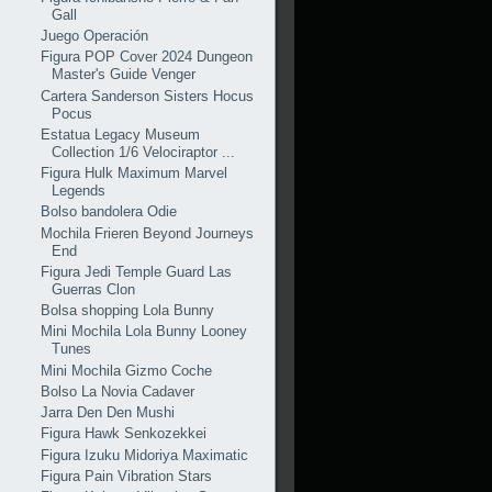
Gall
Juego Operación
Figura POP Cover 2024 Dungeon
Master's Guide Venger
Cartera Sanderson Sisters Hocus
Pocus
Estatua Legacy Museum
Collection 1/6 Velociraptor ...
Figura Hulk Maximum Marvel
Legends
Bolso bandolera Odie
Mochila Frieren Beyond Journeys
End
Figura Jedi Temple Guard Las
Guerras Clon
Bolsa shopping Lola Bunny
Mini Mochila Lola Bunny Looney
Tunes
Mini Mochila Gizmo Coche
Bolso La Novia Cadaver
Jarra Den Den Mushi
Figura Hawk Senkozekkei
Figura Izuku Midoriya Maximatic
Figura Pain Vibration Stars