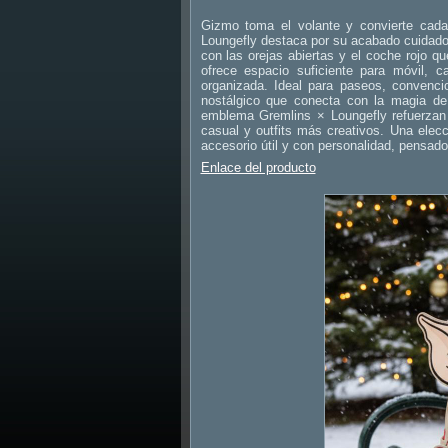
Gizmo toma el volante y convierte cada
Loungefly destaca por su acabado cuidado, 
con las orejas abiertas y el coche rojo
ofrece espacio suficiente para móvil, c
organizada. Ideal para paseos, convenc
nostálgico que conecta con la magia de 
emblema Gremlins × Loungefly refuerzan
casual y outfits más creativos. Una elecc
accesorio útil y con personalidad, pensad
Enlace del producto