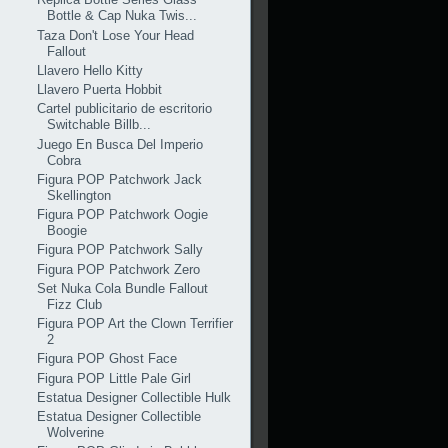
Bottle & Cap Nuka Twis...
Taza Don't Lose Your Head
Fallout
Llavero Hello Kitty
Llavero Puerta Hobbit
Cartel publicitario de escritorio
Switchable Billb...
Juego En Busca Del Imperio
Cobra
Figura POP Patchwork Jack
Skellington
Figura POP Patchwork Oogie
Boogie
Figura POP Patchwork Sally
Figura POP Patchwork Zero
Set Nuka Cola Bundle Fallout
Fizz Club
Figura POP Art the Clown Terrifier
2
Figura POP Ghost Face
Figura POP Little Pale Girl
Estatua Designer Collectible Hulk
Estatua Designer Collectible
Wolverine