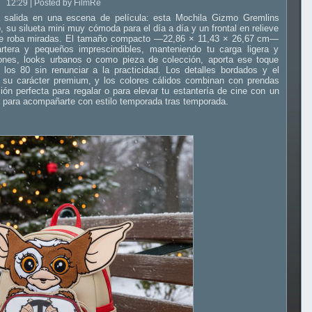
12:29 | Posted by FilmRe
 salida en una escena de película: esta Mochila Gizmo Gremlins
su silueta mini muy cómoda para el día a día y un frontal en relieve
 que roba miradas. El tamaño compacto —22,86 × 11,43 × 26,67 cm—
artera y pequeños imprescindibles, manteniendo tu carga ligera y
iones, looks urbanos o como pieza de colección, aporta ese toque
los 80 sin renunciar a la practicidad. Los detalles bordados y el
 su carácter premium, y los colores cálidos combinan con prendas
ión perfecta para regalar o para elevar tu estantería de cine con un
o para acompañarte con estilo temporada tras temporada.