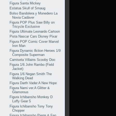
Figura Santa Mickey
Estatua Skull of Smaug
Bolso Bandolera y Monedero La
Novia Cadáver
Figura POP Plus Saw Billy on
Tricycle Exclusive
Figura Ultimate Leonardo Cartoon
Pista Nascar Cars Disney Pixar
Figura POP Comic Cover Marvel
Iron Man
Figura Dynamic 8ction Heroes 1/9
Composite Superman
Camiseta Villains Scooby Doo
Figura 1/6 John Rambo (Field
Jacket)
Figura 1/6 Negan Smith The
Walking Dead
Figura Darth Vader A New Hope
Figura Nami ver.A Glitter &
Glamorous
Figura Ichibansho Monkey D
Luffy Gear 5
Figura Ichibansho Tony Tony
Chopper
Figura Ichibansho Pierre & Fan