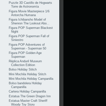
Puzzle 3D Castillo de Hogwarts
Torre de Astronomía
Figura Movie Masterpiece 1/6
Antorcha Humana
Figura Ichibansho Model of
Shenron The Lookout Abo...
Figura POP Superman Blackest
Night
Figura POP Superman Fall of
Siniestro
Figura POP Adventures of
Superman - Superman 50
Figura POP Golden Age
Superman
Réplica Anduril Museum
Collection Edition
Bolso Holiday Stitch
Mini Mochila Holiday Stitch
Mini Mochila Holiday Campanilla
Bolso bandolera Holiday
Campanilla
Cartera Holiday Campanilla
Estatua The Green Dragon Inn
Estatua Master Craft Sheriff
Woody Toy Story