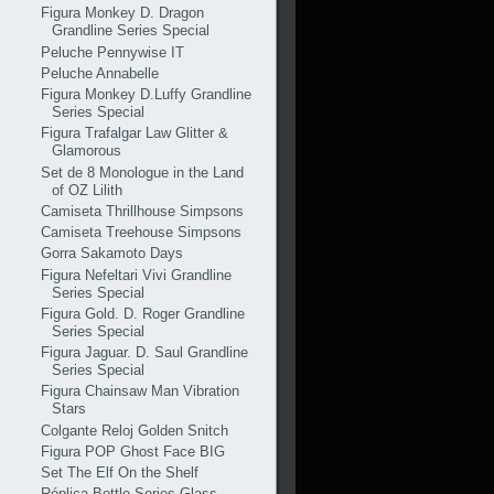
Figura Monkey D. Dragon
Grandline Series Special
Peluche Pennywise IT
Peluche Annabelle
Figura Monkey D.Luffy Grandline
Series Special
Figura Trafalgar Law Glitter &
Glamorous
Set de 8 Monologue in the Land
of OZ Lilith
Camiseta Thrillhouse Simpsons
Camiseta Treehouse Simpsons
Gorra Sakamoto Days
Figura Nefeltari Vivi Grandline
Series Special
Figura Gold. D. Roger Grandline
Series Special
Figura Jaguar. D. Saul Grandline
Series Special
Figura Chainsaw Man Vibration
Stars
Colgante Reloj Golden Snitch
Figura POP Ghost Face BIG
Set The Elf On the Shelf
Réplica Bottle Series Glass