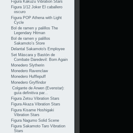
Figura Kakuzu Vibration Stars
Figura 1/12 Joker El caballero
oscuro
Figura POP Athena with Light
Cycle
Bol de ramen y palillos The
Legendary Hitman
Bol de ramen y palillos
Sakamoto’s Store
Delantal Sakamoto's Employee
Set Máscara y Bastón de
Combate Daredevil: Born Again
Monedero Slytherin
Monedero Ravenclaw
Monedero Hufflepuff
Monedero Gryffindor
Colgante de Arwen (Evenstar):
guía definitiva par...
Figura Zetsu Vibration Stars
Figura Akaza Vibration Stars
Figura Kisame Hoshigaki
Vibration Stars
Figura Nagumo Solid Scene
Figura Sakamoto Taro Vibration
Stars