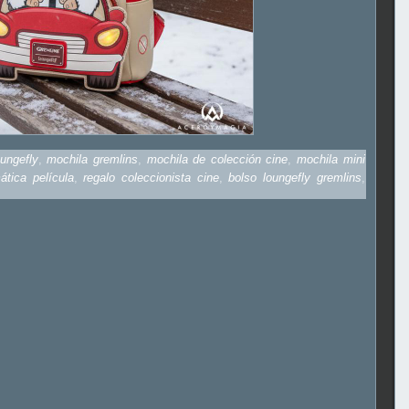
oungefly
,
mochila gremlins
,
mochila de colección cine
,
mochila mini
ática película
,
regalo coleccionista cine
,
bolso loungefly gremlins
,