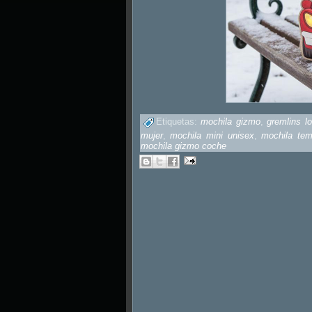
Etiquetas:
mochila gizmo
,
gremlins l
mujer
,
mochila mini unisex
,
mochila tem
mochila gizmo coche