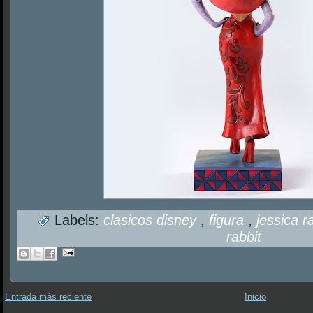
Labels:
clasicos disney
,
figura
,
jessica r
rabbit
Entrada más reciente
Inicio