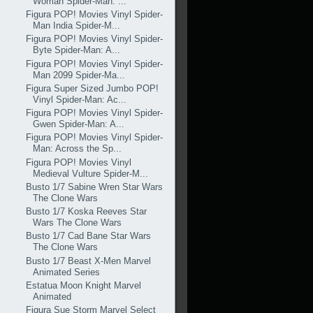
Woman Spider-Man: ...
Figura POP! Movies Vinyl Spider-
Man India Spider-M...
Figura POP! Movies Vinyl Spider-
Byte Spider-Man: A...
Figura POP! Movies Vinyl Spider-
Man 2099 Spider-Ma...
Figura Super Sized Jumbo POP!
Vinyl Spider-Man: Ac...
Figura POP! Movies Vinyl Spider-
Gwen Spider-Man: A...
Figura POP! Movies Vinyl Spider-
Man: Across the Sp...
Figura POP! Movies Vinyl
Medieval Vulture Spider-M...
Busto 1/7 Sabine Wren Star Wars
The Clone Wars
Busto 1/7 Koska Reeves Star
Wars The Clone Wars
Busto 1/7 Cad Bane Star Wars
The Clone Wars
Busto 1/7 Beast X-Men Marvel
Animated Series
Estatua Moon Knight Marvel
Animated
Figura Sue Storm Marvel Select