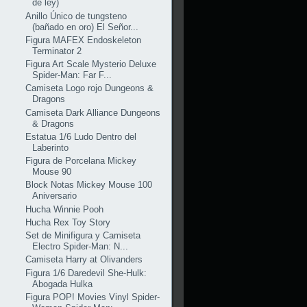
de ley)
Anillo Único de tungsteno
(bañado en oro) El Señor...
Figura MAFEX Endoskeleton
Terminator 2
Figura Art Scale Mysterio Deluxe
Spider-Man: Far F...
Camiseta Logo rojo Dungeons &
Dragons
Camiseta Dark Alliance Dungeons
& Dragons
Estatua 1/6 Ludo Dentro del
Laberinto
Figura de Porcelana Mickey
Mouse 90
Block Notas Mickey Mouse 100
Aniversario
Hucha Winnie Pooh
Hucha Rex Toy Story
Set de Minifigura y Camiseta
Electro Spider-Man: N...
Camiseta Harry at Olivanders
Figura 1/6 Daredevil She-Hulk:
Abogada Hulka
Figura POP! Movies Vinyl Spider-