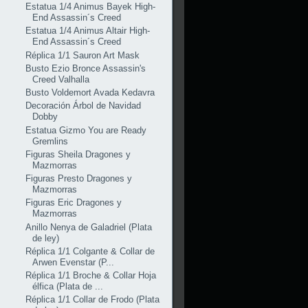
Estatua 1/4 Animus Bayek High-
End Assassin´s Creed
Estatua 1/4 Animus Altair High-
End Assassin´s Creed
Réplica 1/1 Sauron Art Mask
Busto Ezio Bronce Assassin's
Creed Valhalla
Busto Voldemort Avada Kedavra
Decoración Árbol de Navidad
Dobby
Estatua Gizmo You are Ready
Gremlins
Figuras Sheila Dragones y
Mazmorras
Figuras Presto Dragones y
Mazmorras
Figuras Eric Dragones y
Mazmorras
Anillo Nenya de Galadriel (Plata
de ley)
Réplica 1/1 Colgante & Collar de
Arwen Evenstar (P...
Réplica 1/1 Broche & Collar Hoja
élfica (Plata de ...
Réplica 1/1 Collar de Frodo (Plata