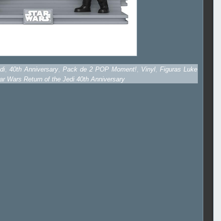
di
,
40th Anniversary
,
Pack de 2 POP Moment!
,
Vinyl
,
Figuras Luke
ar Wars Return of the Jedi 40th Anniversary