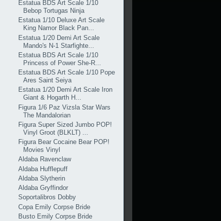
Estatua BDS Art Scale 1/10
Bebop Tortugas Ninja
Estatua 1/10 Deluxe Art Scale
King Namor Black Pan...
Estatua 1/20 Demi Art Scale
Mando's N-1 Starfighte...
Estatua BDS Art Scale 1/10
Princess of Power She-R...
Estatua BDS Art Scale 1/10 Pope
Ares Saint Seiya
Estatua 1/20 Demi Art Scale Iron
Giant & Hogarth H...
Figura 1/6 Paz Vizsla Star Wars
The Mandalorian
Figura Super Sized Jumbo POP!
Vinyl Groot (BLKLT) ...
Figura Bear Cocaine Bear POP!
Movies Vinyl
Aldaba Ravenclaw
Aldaba Hufflepuff
Aldaba Slytherin
Aldaba Gryffindor
Soportalibros Dobby
Copa Emily Corpse Bride
Busto Emily Corpse Bride