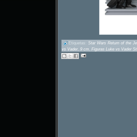
Etiquetas:
Star Wars Return of the Je
vs Vader
,
9 cm
,
Figuras Luke vs Vader St