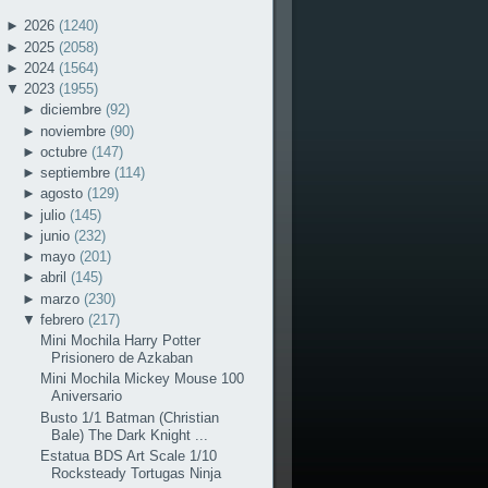
►
2026
(1240)
►
2025
(2058)
►
2024
(1564)
▼
2023
(1955)
►
diciembre
(92)
►
noviembre
(90)
►
octubre
(147)
►
septiembre
(114)
►
agosto
(129)
►
julio
(145)
►
junio
(232)
►
mayo
(201)
►
abril
(145)
►
marzo
(230)
▼
febrero
(217)
Mini Mochila Harry Potter
Prisionero de Azkaban
Mini Mochila Mickey Mouse 100
Aniversario
Busto 1/1 Batman (Christian
Bale) The Dark Knight ...
Estatua BDS Art Scale 1/10
Rocksteady Tortugas Ninja