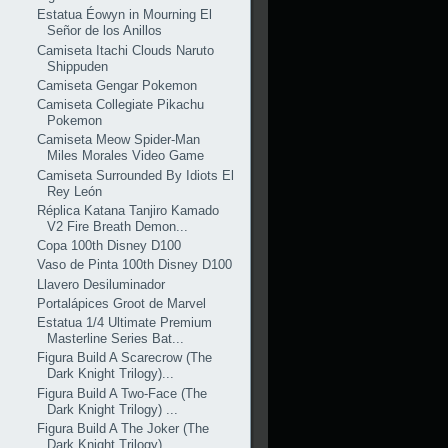
Estatua Éowyn in Mourning El
Señor de los Anillos
Camiseta Itachi Clouds Naruto
Shippuden
Camiseta Gengar Pokemon
Camiseta Collegiate Pikachu
Pokemon
Camiseta Meow Spider-Man
Miles Morales Video Game
Camiseta Surrounded By Idiots El
Rey León
Réplica Katana Tanjiro Kamado
V2 Fire Breath Demon...
Copa 100th Disney D100
Vaso de Pinta 100th Disney D100
Llavero Desiluminador
Portalápices Groot de Marvel
Estatua 1/4 Ultimate Premium
Masterline Series Bat...
Figura Build A Scarecrow (The
Dark Knight Trilogy)...
Figura Build A Two-Face (The
Dark Knight Trilogy) ...
Figura Build A The Joker (The
Dark Knight Trilogy)...