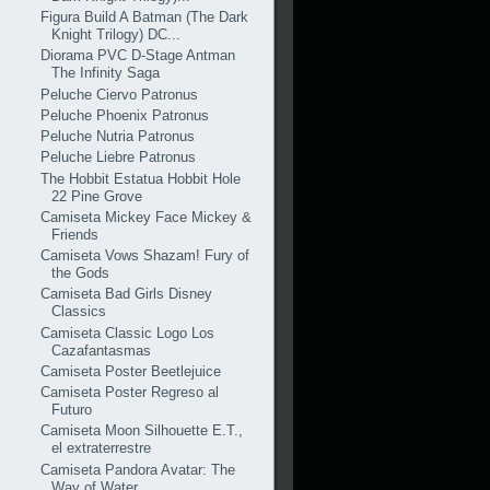
Figura Build A Batman (The Dark
Knight Trilogy) DC...
Diorama PVC D-Stage Antman
The Infinity Saga
Peluche Ciervo Patronus
Peluche Phoenix Patronus
Peluche Nutria Patronus
Peluche Liebre Patronus
The Hobbit Estatua Hobbit Hole
22 Pine Grove
Camiseta Mickey Face Mickey &
Friends
Camiseta Vows Shazam! Fury of
the Gods
Camiseta Bad Girls Disney
Classics
Camiseta Classic Logo Los
Cazafantasmas
Camiseta Poster Beetlejuice
Camiseta Poster Regreso al
Futuro
Camiseta Moon Silhouette E.T.,
el extraterrestre
Camiseta Pandora Avatar: The
Way of Water