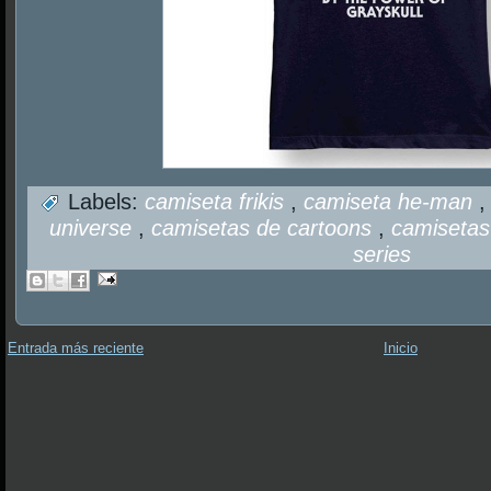
Labels:
camiseta frikis
,
camiseta he-man
universe
,
camisetas de cartoons
,
camisetas
series
Entrada más reciente
Inicio