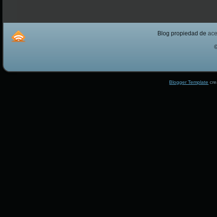
Blog propiedad de
ac
Blogger Template
cre