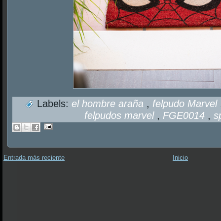
Labels:
el hombre araña
,
felpudo Marvel
felpudos marvel
,
FGE0014
,
s
Entrada más reciente
Inicio