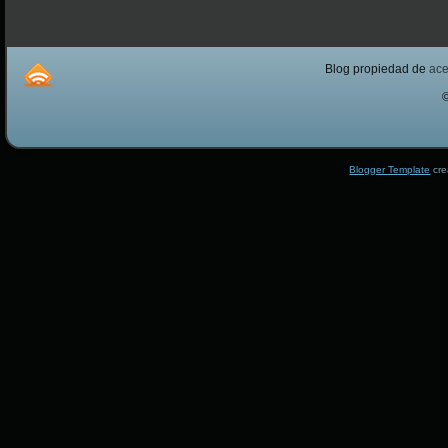
Blog propiedad de
ac
Blogger Template
cre