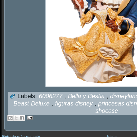
Labels:
6006277
,
Bella y Bestia
,
disneyla
Beast Deluxe
,
figuras disney
,
princesas dis
shocase
Entrada más reciente
Inicio