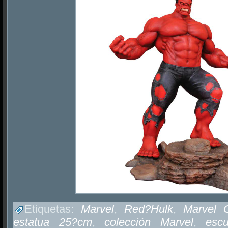
Etiquetas:
Marvel
,
Red?Hulk
,
Marvel G
estatua 25?cm
,
colección Marvel
,
esc