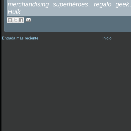
merchandising superhéroes
,
regalo geek
Hulk
Entrada más reciente
Inicio