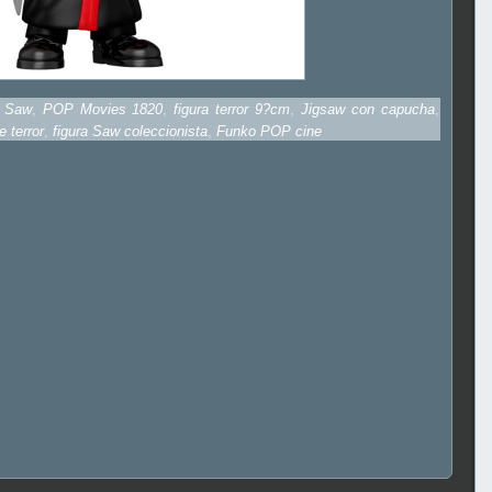
 Saw
,
POP Movies 1820
,
figura terror 9?cm
,
Jigsaw con capucha
,
e terror
,
figura Saw coleccionista
,
Funko POP cine