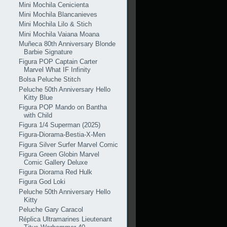
Mini Mochila Cenicienta
Mini Mochila Blancanieves
Mini Mochila Lilo & Stich
Mini Mochila Vaiana Moana
Muñeca 80th Anniversary Blonde
Barbie Signature
Figura POP Captain Carter
Marvel What IF Infinity
Bolsa Peluche Stitch
Peluche 50th Anniversary Hello
Kitty Blue
Figura POP Mando on Bantha
with Child
Figura 1/4 Superman (2025)
Figura-Diorama-Bestia-X-Men
Figura Silver Surfer Marvel Comic
Figura Green Globin Marvel
Comic Gallery Deluxe
Figura Diorama Red Hulk
Figura God Loki
Peluche 50th Anniversary Hello
Kitty
Peluche Gary Caracol
Réplica Ultramarines Lieutenant