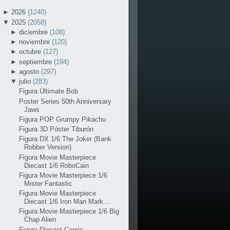
►
2026
(1240)
▼
2025
(2058)
►
diciembre
(108)
►
noviembre
(120)
►
octubre
(127)
►
septiembre
(194)
►
agosto
(297)
▼
julio
(283)
Figura Ultimate Bob
Poster Series 50th Anniversary
Jaws
Figura POP Grumpy Pikachu
Figura 3D Póster Tiburón
Figura DX 1/6 The Joker (Bank
Robber Version)
Figura Movie Masterpiece
Diecast 1/6 RoboCain
Figura Movie Masterpiece 1/6
Mister Fantastic
Figura Movie Masterpiece
Diecast 1/6 Iron Man Mark...
Figura Movie Masterpiece 1/6 Big
Chap Alien
Figura Diecast Comic