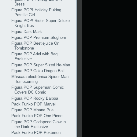
Dress
Figura POP! Holiday Puking
Pastille Girl
Figura POP! Rides Super Deluxe
Knight Bus
Figura Dark Mark
Figura POP Premium Slughorn
Figura POP Beetlejuice On
Tombstone
Figura POP Ariel with Bag
Exclusive
Figura POP Super Sized He-Man
Figura POP Goku Dragon Ball
Máscara electrónica Spider-Man:
Homecoming
Figura POP Superman Comic
Covers DC Comic
Figura POP Rocky Balboa
Pack Funko POP Marvel
Figura POP Moana Pua
Pack Funko POP One Piece
Figura POP Godspeed Glow in
the Dark Exclusive
Pack Funko POP Pokémon