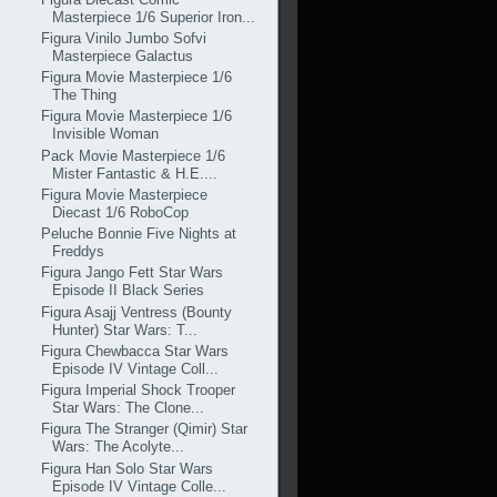
Masterpiece 1/6 Superior Iron...
Figura Vinilo Jumbo Sofvi
Masterpiece Galactus
Figura Movie Masterpiece 1/6
The Thing
Figura Movie Masterpiece 1/6
Invisible Woman
Pack Movie Masterpiece 1/6
Mister Fantastic & H.E....
Figura Movie Masterpiece
Diecast 1/6 RoboCop
Peluche Bonnie Five Nights at
Freddys
Figura Jango Fett Star Wars
Episode II Black Series
Figura Asajj Ventress (Bounty
Hunter) Star Wars: T...
Figura Chewbacca Star Wars
Episode IV Vintage Coll...
Figura Imperial Shock Trooper
Star Wars: The Clone...
Figura The Stranger (Qimir) Star
Wars: The Acolyte...
Figura Han Solo Star Wars
Episode IV Vintage Colle...