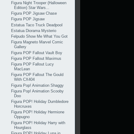
Figura Night Trooper (Halloween
Edition) Star Wars...
Figura POP Jigsaw Chase
Figura POP Jigsaw
Estatua Taco Truck Deadpool
Estatua Diorama Mysterio
Felpudo Show Me What You Got
Figura Magneto Marvel Comic
Gallery
Figura POP Fallout Vault Boy
Figura POP Fallout Maximus
Figura POP Fallout Lucy
MacLean
Figura POP Fallout The Gould
With CX404
Figura Pop! Animation Shaggy
Figura Pop! Animation Scooby
Doo
Figura POP! Holiday Dumbledore
Horcruxes
Figura POP! Holiday Hermione
Oppugno
Figura POP! Holiday Harry with
Hourglass
Figura POP! Holiday Luna in