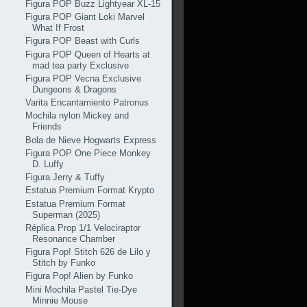
Figura POP Buzz Lightyear XL-15
Figura POP Giant Loki Marvel
What If Frost
Figura POP Beast with Curls
Figura POP Queen of Hearts at
mad tea party Exclusive
Figura POP Vecna Exclusive
Dungeons & Dragons
Varita Encantamiento Patronus
Mochila nylon Mickey and
Friends
Bola de Nieve Hogwarts Express
Figura POP One Piece Monkey
D. Luffy
Figura Jerry & Tuffy
Estatua Premium Format Krypto
Estatua Premium Format
Superman (2025)
Réplica Prop 1/1 Velociraptor
Resonance Chamber
Figura Pop! Stitch 626 de Lilo y
Stitch by Funko
Figura Pop! Alien by Funko
Mini Mochila Pastel Tie-Dye
Minnie Mouse