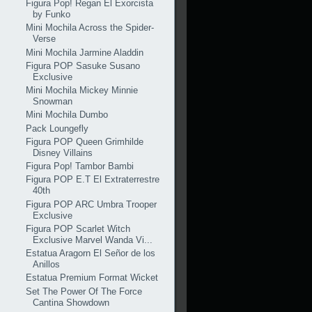
Figura Pop! Regan El Exorcista
by Funko
Mini Mochila Across the Spider-
Verse
Mini Mochila Jarmine Aladdin
Figura POP Sasuke Susano
Exclusive
Mini Mochila Mickey Minnie
Snowman
Mini Mochila Dumbo
Pack Loungefly
Figura POP Queen Grimhilde
Disney Villains
Figura Pop! Tambor Bambi
Figura POP E.T El Extraterrestre
40th
Figura POP ARC Umbra Trooper
Exclusive
Figura POP Scarlet Witch
Exclusive Marvel Wanda Vi...
Estatua Aragorn El Señor de los
Anillos
Estatua Premium Format Wicket
Set The Power Of The Force
Cantina Showdown