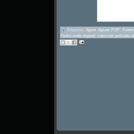
Etiquetas:
figura Jigsaw POP
,
Funko
Funko vinilo original
,
colección películas d