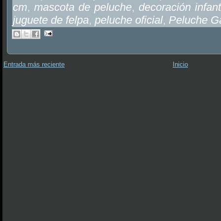
cm
,
mascota de peluche
,
decoración infant
juguete de felpa
,
peluche oficial
,
Peluche G
Entrada más reciente
Inicio