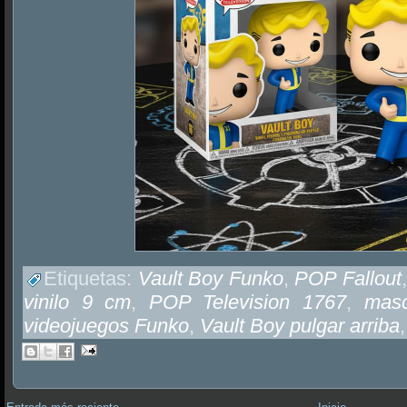
Etiquetas:
Vault Boy Funko
,
POP Fallout
vinilo 9 cm
,
POP Television 1767
,
masc
videojuegos Funko
,
Vault Boy pulgar arriba