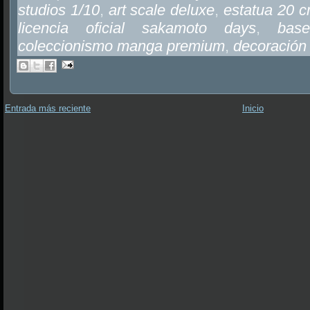
studios 1/10
,
art scale deluxe
,
estatua 20 
licencia oficial sakamoto days
,
bas
coleccionismo manga premium
,
decoración 
Entrada más reciente
Inicio