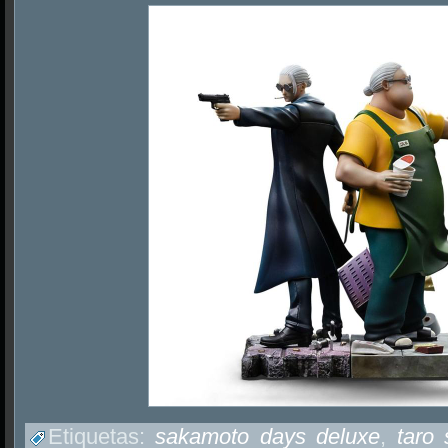
Etiquetas:
sakamoto days deluxe
,
taro