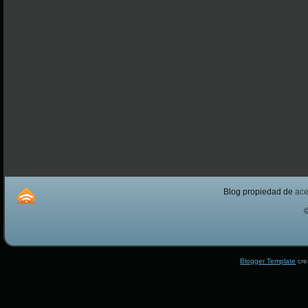
Blog propiedad de
ac
Blogger Template
cre