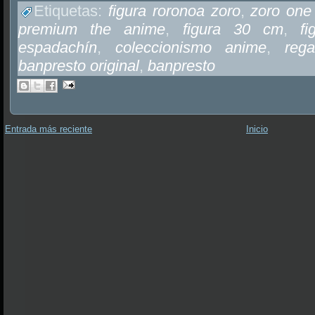
Etiquetas:
figura roronoa zoro
,
zoro one
premium the anime
,
figura 30 cm
,
f
espadachín
,
coleccionismo anime
,
reg
banpresto original
,
banpresto
Entrada más reciente
Inicio