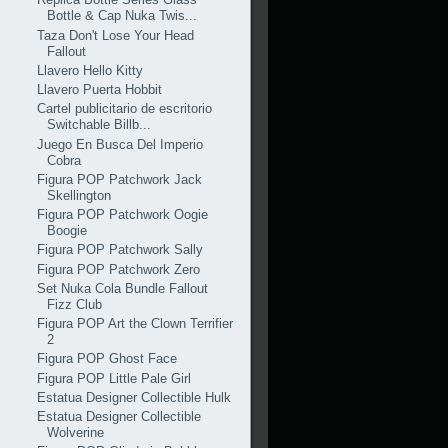
Bottle & Cap Nuka Twis...
Taza Don't Lose Your Head
Fallout
Llavero Hello Kitty
Llavero Puerta Hobbit
Cartel publicitario de escritorio
Switchable Billb...
Juego En Busca Del Imperio
Cobra
Figura POP Patchwork Jack
Skellington
Figura POP Patchwork Oogie
Boogie
Figura POP Patchwork Sally
Figura POP Patchwork Zero
Set Nuka Cola Bundle Fallout
Fizz Club
Figura POP Art the Clown Terrifier
2
Figura POP Ghost Face
Figura POP Little Pale Girl
Estatua Designer Collectible Hulk
Estatua Designer Collectible
Wolverine