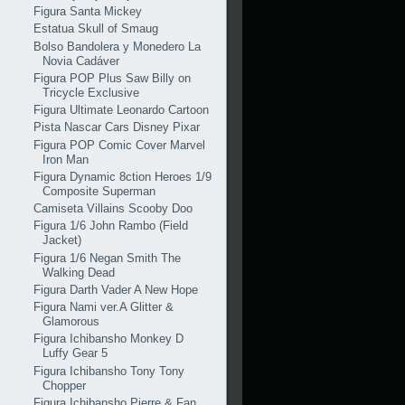
Figura Santa Mickey
Estatua Skull of Smaug
Bolso Bandolera y Monedero La
Novia Cadáver
Figura POP Plus Saw Billy on
Tricycle Exclusive
Figura Ultimate Leonardo Cartoon
Pista Nascar Cars Disney Pixar
Figura POP Comic Cover Marvel
Iron Man
Figura Dynamic 8ction Heroes 1/9
Composite Superman
Camiseta Villains Scooby Doo
Figura 1/6 John Rambo (Field
Jacket)
Figura 1/6 Negan Smith The
Walking Dead
Figura Darth Vader A New Hope
Figura Nami ver.A Glitter &
Glamorous
Figura Ichibansho Monkey D
Luffy Gear 5
Figura Ichibansho Tony Tony
Chopper
Figura Ichibansho Pierre & Fan