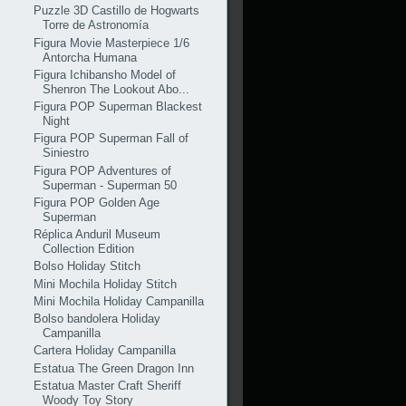
Puzzle 3D Castillo de Hogwarts
Torre de Astronomía
Figura Movie Masterpiece 1/6
Antorcha Humana
Figura Ichibansho Model of
Shenron The Lookout Abo...
Figura POP Superman Blackest
Night
Figura POP Superman Fall of
Siniestro
Figura POP Adventures of
Superman - Superman 50
Figura POP Golden Age
Superman
Réplica Anduril Museum
Collection Edition
Bolso Holiday Stitch
Mini Mochila Holiday Stitch
Mini Mochila Holiday Campanilla
Bolso bandolera Holiday
Campanilla
Cartera Holiday Campanilla
Estatua The Green Dragon Inn
Estatua Master Craft Sheriff
Woody Toy Story