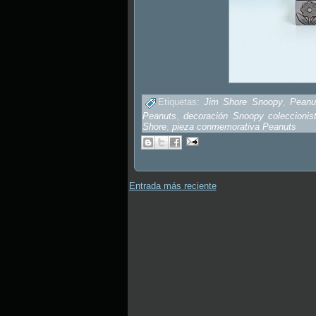
Etiquetas:
Jim Shore Snoopy
,
Peanu
Peanuts
,
decoración Snoopy coleccionis
Shore
,
pieza conmemorativa Peanuts
Entrada más reciente