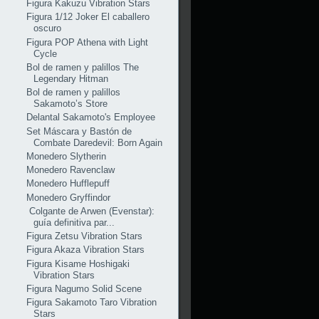
Figura Kakuzu Vibration Stars
Figura 1/12 Joker El caballero
oscuro
Figura POP Athena with Light
Cycle
Bol de ramen y palillos The
Legendary Hitman
Bol de ramen y palillos
Sakamoto’s Store
Delantal Sakamoto's Employee
Set Máscara y Bastón de
Combate Daredevil: Born Again
Monedero Slytherin
Monedero Ravenclaw
Monedero Hufflepuff
Monedero Gryffindor
Colgante de Arwen (Evenstar):
guía definitiva par...
Figura Zetsu Vibration Stars
Figura Akaza Vibration Stars
Figura Kisame Hoshigaki
Vibration Stars
Figura Nagumo Solid Scene
Figura Sakamoto Taro Vibration
Stars