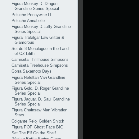
Figura Monkey D. Dragon
Grandline Series Special
Peluche Pennywise IT
Peluche Annabelle
Figura Monkey D.Luffy Grandline
Series Special
Figura Trafalgar Law Glitter &
Glamorous
Set de 8 Monologue in the Land
of OZ Lilith
Camiseta Thrillhouse Simpsons
Camiseta Treehouse Simpsons
Gorra Sakamoto Days
Figura Nefeltari Vivi Grandline
Series Special
Figura Gold. D. Roger Grandline
Series Special
Figura Jaguar. D. Saul Grandline
Series Special
Figura Chainsaw Man Vibration
Stars
Colgante Reloj Golden Snitch
Figura POP Ghost Face BIG
Set The Elf On the Shelf
Réplica Bottle Series Glass