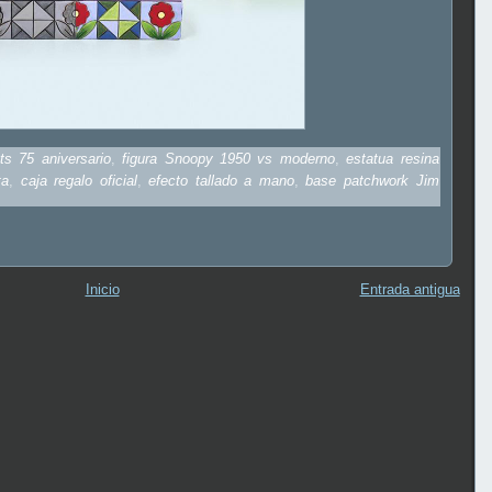
ts 75 aniversario
,
figura Snoopy 1950 vs moderno
,
estatua resina
ta
,
caja regalo oficial
,
efecto tallado a mano
,
base patchwork Jim
Inicio
Entrada antigua