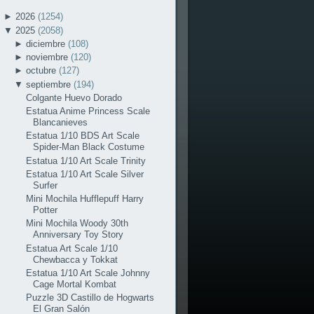
►
2026
(1254)
▼
2025
(2058)
►
diciembre
(108)
►
noviembre
(120)
►
octubre
(127)
▼
septiembre
(194)
Colgante Huevo Dorado
Estatua Anime Princess Scale
Blancanieves
Estatua 1/10 BDS Art Scale
Spider-Man Black Costume
Estatua 1/10 Art Scale Trinity
Estatua 1/10 Art Scale Silver
Surfer
Mini Mochila Hufflepuff Harry
Potter
Mini Mochila Woody 30th
Anniversary Toy Story
Estatua Art Scale 1/10
Chewbacca y Tokkat
Estatua 1/10 Art Scale Johnny
Cage Mortal Kombat
Puzzle 3D Castillo de Hogwarts
El Gran Salón