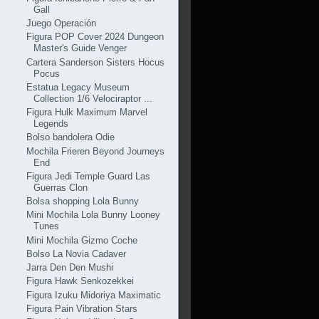
Gall
Juego Operación
Figura POP Cover 2024 Dungeon
Master's Guide Venger
Cartera Sanderson Sisters Hocus
Pocus
Estatua Legacy Museum
Collection 1/6 Velociraptor ...
Figura Hulk Maximum Marvel
Legends
Bolso bandolera Odie
Mochila Frieren Beyond Journeys
End
Figura Jedi Temple Guard Las
Guerras Clon
Bolsa shopping Lola Bunny
Mini Mochila Lola Bunny Looney
Tunes
Mini Mochila Gizmo Coche
Bolso La Novia Cadaver
Jarra Den Den Mushi
Figura Hawk Senkozekkei
Figura Izuku Midoriya Maximatic
Figura Pain Vibration Stars