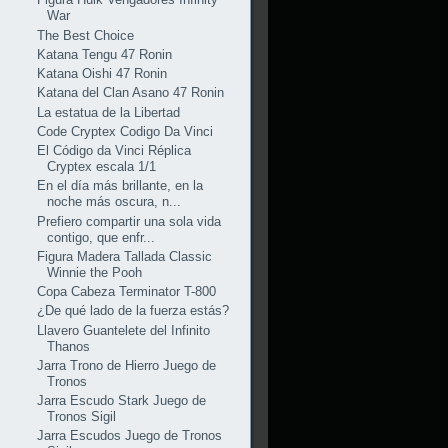
War
The Best Choice
Katana Tengu 47 Ronin
Katana Oishi 47 Ronin
Katana del Clan Asano 47 Ronin
La estatua de la Libertad
Code Cryptex Codigo Da Vinci
El Código da Vinci Réplica
Cryptex escala 1/1
En el día más brillante, en la
noche más oscura, n...
Prefiero compartir una sola vida
contigo, que enfr...
Figura Madera Tallada Classic
Winnie the Pooh
Copa Cabeza Terminator T-800
¿De qué lado de la fuerza estás?
Llavero Guantelete del Infinito
Thanos
Jarra Trono de Hierro Juego de
Tronos
Jarra Escudo Stark Juego de
Tronos Sigil
Jarra Escudos Juego de Tronos