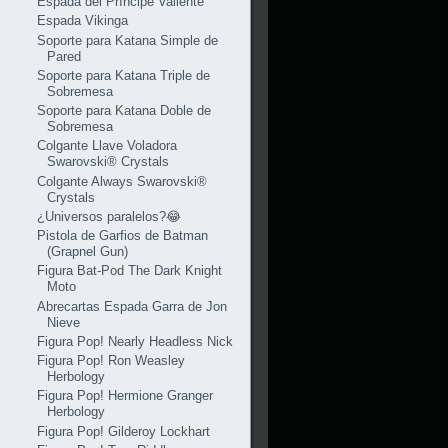
Espada del Príncipe Valiente
Espada Vikinga
Soporte para Katana Simple de
Pared
Soporte para Katana Triple de
Sobremesa
Soporte para Katana Doble de
Sobremesa
Colgante Llave Voladora
Swarovski® Crystals
Colgante Always Swarovski®
Crystals
¿Universos paralelos?😂
Pistola de Garfios de Batman
(Grapnel Gun)
Figura Bat-Pod The Dark Knight
Moto
Abrecartas Espada Garra de Jon
Nieve
Figura Pop! Nearly Headless Nick
Figura Pop! Ron Weasley
Herbology
Figura Pop! Hermione Granger
Herbology
Figura Pop! Gilderoy Lockhart