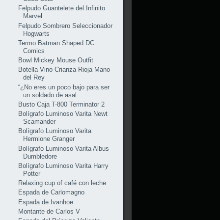
Felpudo Guantelete del Infinito
Marvel
Felpudo Sombrero Seleccionador
Hogwarts
Termo Batman Shaped DC
Comics
Bowl Mickey Mouse Outfit
Botella Vino Crianza Rioja Mano
del Rey
“¿No eres un poco bajo para ser
un soldado de asal...
Busto Caja T-800 Terminator 2
Bolígrafo Luminoso Varita Newt
Scamander
Bolígrafo Luminoso Varita
Hermione Granger
Bolígrafo Luminoso Varita Albus
Dumbledore
Bolígrafo Luminoso Varita Harry
Potter
Relaxing cup of café con leche
Espada de Carlomagno
Espada de Ivanhoe
Montante de Carlos V