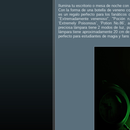
Ilumina tu escritorio o mesa de noche con 
Con la forma de una botella de veneno co
es un regalo perfecto para los fanáticos 
"Extremadamente venenoso", "Poción n.
‘Extremely Poisonous’, ‘Potion No.86’,
preciosa lámpara tiene 2 modos de luz, pue
lámpara tiene aproximadamente 20 cm de a
perfecto para estudiantes de magia y fa