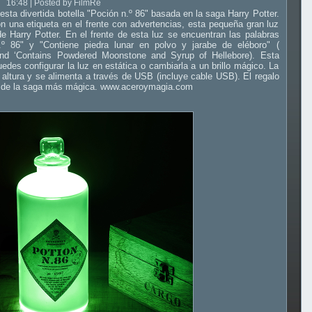
16:48 | Posted by FilmRe
esta divertida botella "Poción n.º 86" basada en la saga Harry Potter.
n una etiqueta en el frente con advertencias, esta pequeña gran luz
de Harry Potter. En el frente de esta luz se encuentran las palabras
º 86" y "Contiene piedra lunar en polvo y jarabe de eléboro" (
 and ‘Contains Powdered Moonstone and Syrup of Hellebore). Esta
des configurar la luz en estática o cambiarla a un brillo mágico. La
ltura y se alimenta a través de USB (incluye cable USB). El regalo
ns de la saga más mágica. www.aceroymagia.com