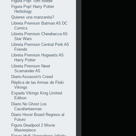
Figura Pop! Tom Riddle
Figura Pop! Harry Potter
Herbology
Quieres una manzanita?
Libreta Premium Batman A5 DC
Comics
Libreta Premium Chewbacca A5
Star Wars
Libreta Premium Central Perk A5
Friends
Libreta Premium Hogwarts A5
Harry Potter
Libreta Premium Newt
Scamander A5
Diario Assassin's Creed
Réplica de las Armas de Floki
Vikings
Espada Vikings King Limited
Edition
Diario No Ghost Los
Cazafantasmas
Diario Hover Board Regreso al
Futuro
Figura Deadpool 2 Movie
Masterpiece
Figura Hulk Vengadores Infinity