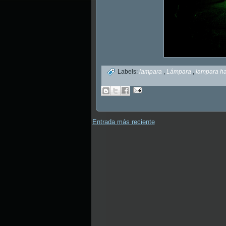
Labels:
lampara
,
Lámpara
,
lampara ha
Entrada más reciente