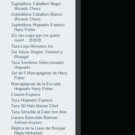
Sujetalibros Caballero Negro
Wizards Chess
Sujetalibros Caballero Blanco
Wizards Chess
Sujetalibros Hogwarts Express
Harry Potter
¡Es tan cuqui que me quiero
morir!... 😍😍😍
Taza Logo Monsters Inc.
Set Vasos Drogon, Viserion y
Rhaegal
Taza Sombrero Seleccionador
Hogwarts
Set de 5 Marcapáginas de Harry
Potter
Marcapáginas de la Escuela
Hogwarts Harry Potter
Coaster-Express
Taza Hogwarts Express
Taza 3D Halo Master Chief
Taza Sensible al Calor Iron Man
Llavero Batmobile Batman:
Arkham Asylum
Réplica de la Llave del Bosque
Negro Mirkwood