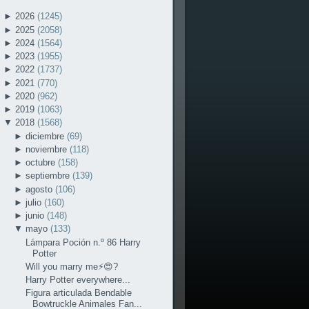
►
2026
(1245)
►
2025
(2058)
►
2024
(1564)
►
2023
(1955)
►
2022
(1737)
►
2021
(770)
►
2020
(962)
►
2019
(1063)
▼
2018
(1568)
►
diciembre
(69)
►
noviembre
(118)
►
octubre
(158)
►
septiembre
(139)
►
agosto
(106)
►
julio
(160)
►
junio
(148)
▼
mayo
(133)
Lámpara Poción n.º 86 Harry
Potter
Will you marry me⚡😍?
Harry Potter everywhere...
Figura articulada Bendable
Bowtruckle Animales Fan...