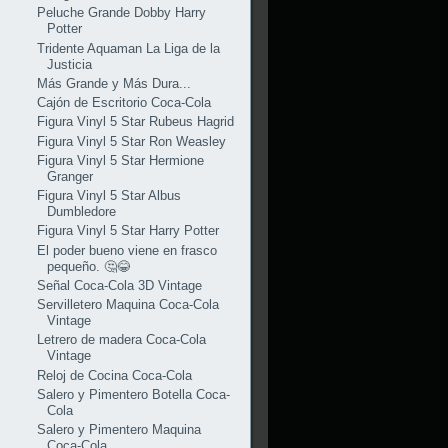
Peluche Grande Dobby Harry
Potter
Tridente Aquaman La Liga de la
Justicia
Más Grande y Más Dura...
Cajón de Escritorio Coca-Cola
Figura Vinyl 5 Star Rubeus Hagrid
Figura Vinyl 5 Star Ron Weasley
Figura Vinyl 5 Star Hermione
Granger
Figura Vinyl 5 Star Albus
Dumbledore
Figura Vinyl 5 Star Harry Potter
El poder bueno viene en frasco
pequeño. 🤔😂
Señal Coca-Cola 3D Vintage
Servilletero Maquina Coca-Cola
Vintage
Letrero de madera Coca-Cola
Vintage
Reloj de Cocina Coca-Cola
Salero y Pimentero Botella Coca-
Cola
Salero y Pimentero Maquina
Coca-Cola