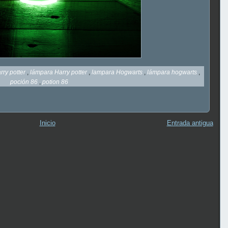
rry potter
,
lámpara Harry potter
,
lampara Hogwarts
,
lámpara hogwarts
,
poción 86
,
potion 86
Inicio
Entrada antigua