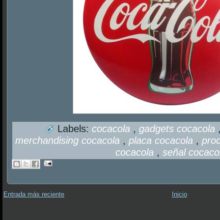
Labels:
cocacola
,
gadgets cocacola
merchandising cocacola
,
placa cocacola
,
pro
cocacola
,
señal cocaco
Entrada más reciente
Inicio