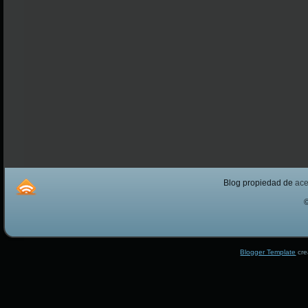
Blog propiedad de
ac
Blogger Template
cre