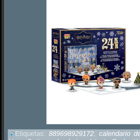
Etiquetas:
889698929172
,
calendario d