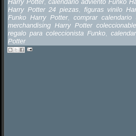
Harry Potter
,
calendario adviento Funko Ha
Harry Potter 24 piezas
,
figuras vinilo Ha
Funko Harry Potter
,
comprar calendario 
merchandising Harry Potter coleccionabl
regalo para coleccionista Funko
,
calendar
Potter