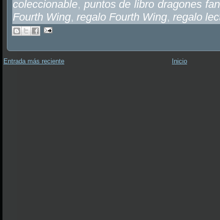
coleccionable
,
puntos de libro dragones fan
Fourth Wing
,
regalo Fourth Wing
,
regalo lec
Entrada más reciente
Inicio