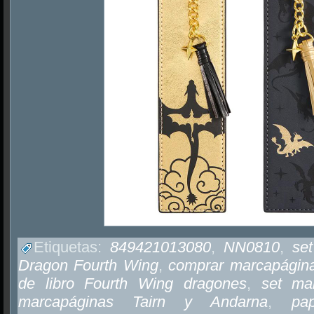
Etiquetas:
849421013080
,
NN0810
,
se
Dragon Fourth Wing
,
comprar marcapágin
de libro Fourth Wing dragones
,
set ma
marcapáginas Tairn y Andarna
,
pa