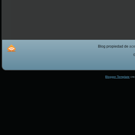
Blog propiedad de
ac
Blogger Template
cre